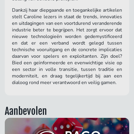
Dankzij haar diepgaande en toegankelijke artikelen
stelt Caroline lezers in staat de trends, innovaties
en uitdagingen van een voortdurend veranderende
industrie beter te begrijpen. Het zorgt ervoor dat
nieuwe technologieën worden gedemystificeerd
en dat er een verband wordt gelegd tussen
technische vooruitgang en de concrete implicaties
daarvan voor spelers en exploitanten. Zijn doel?
Bied een geïnformeerde en evenwichtige visie op
een sector in volle transitie, tussen traditie en
moderniteit, en draag tegelijkertijd bij aan een
dialoog rond meer verantwoord en veilig gamen.
Aanbevolen