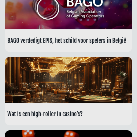
BAGO verdedigt EPIS, het schild voor spelers in België
Wat is een high-roller in casino’s?