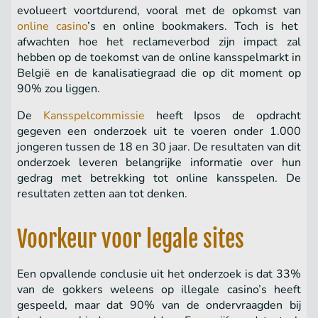
evolueert voortdurend, vooral met de opkomst van
online casino
’s en online bookmakers. Toch is het
afwachten hoe het reclameverbod zijn impact zal
hebben op de toekomst van de online kansspelmarkt in
België en de kanalisatiegraad die op dit moment op
90% zou liggen.
De
Kansspelcommissie
heeft Ipsos de opdracht
gegeven een onderzoek uit te voeren onder 1.000
jongeren tussen de 18 en 30 jaar. De resultaten van dit
onderzoek leveren belangrijke informatie over hun
gedrag met betrekking tot online kansspelen. De
resultaten zetten aan tot denken.
Voorkeur voor legale sites
Een opvallende conclusie uit het onderzoek is dat 33%
van de gokkers weleens op illegale casino’s heeft
gespeeld, maar dat 90% van de ondervraagden bij