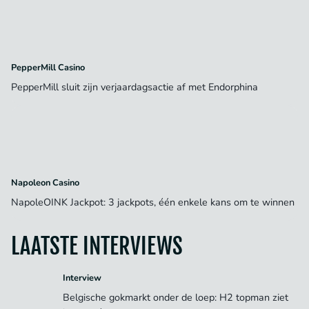
PepperMill Casino
PepperMill sluit zijn verjaardagsactie af met Endorphina
Napoleon Casino
NapoleOINK Jackpot: 3 jackpots, één enkele kans om te winnen
LAATSTE INTERVIEWS
Interview
Belgische gokmarkt onder de loep: H2 topman ziet