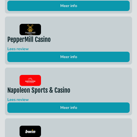
Meer info
PepperMill Casino
Lees review
Meer info
Napoleon Sports & Casino
Lees review
Meer info