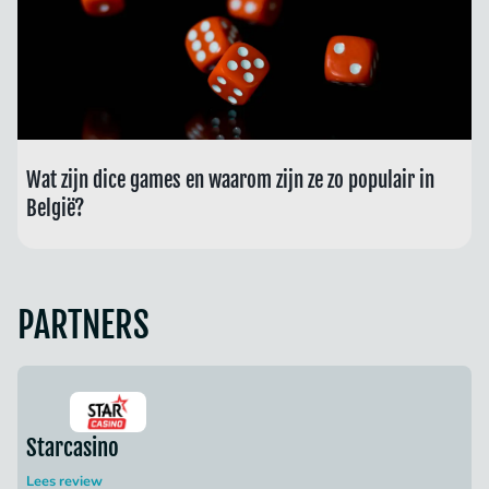
Wat zijn dice games en waarom zijn ze zo populair in
België?
PARTNERS
Starcasino
Lees review