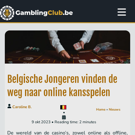
Belgische Jongeren vinden de
weg naar online kansspelen
Caroline B.
Home
»
Nieuws
•
9 okt 2023 • Reading time: 2 minutes
De wereld van de casino’s, zowel online als offline,