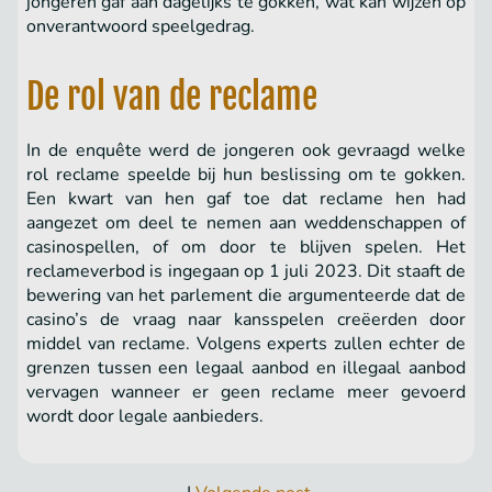
jongeren gaf aan dagelijks te gokken, wat kan wijzen op
onverantwoord speelgedrag.
De rol van de reclame
In de enquête werd de jongeren ook gevraagd welke
rol reclame speelde bij hun beslissing om te gokken.
Een kwart van hen gaf toe dat reclame hen had
aangezet om deel te nemen aan weddenschappen of
casinospellen, of om door te blijven spelen. Het
reclameverbod is ingegaan op 1 juli 2023. Dit staaft de
bewering van het parlement die argumenteerde dat de
casino’s de vraag naar kansspelen creëerden door
middel van reclame. Volgens experts zullen echter de
grenzen tussen een legaal aanbod en illegaal aanbod
vervagen wanneer er geen reclame meer gevoerd
wordt door legale aanbieders.