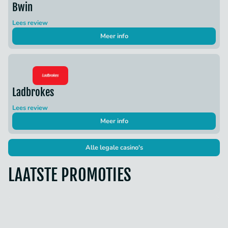
Bwin
Lees review
Meer info
Ladbrokes
Lees review
Meer info
Alle legale casino's
LAATSTE PROMOTIES