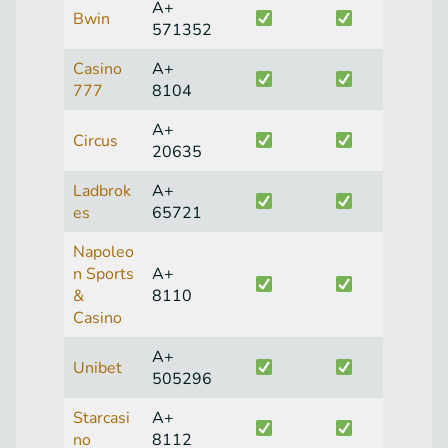
A+
Bwin
571352
Casino
A+
777
8104
A+
Circus
20635
Ladbrok
A+
es
65721
Napoleo
n Sports
A+
&
8110
Casino
A+
Unibet
505296
Starcasi
A+
no
8112