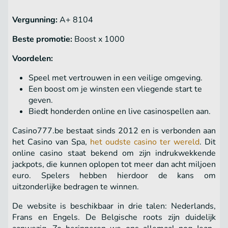
Vergunning
:
A+ 8104
Beste promotie:
Boost x 1000
Voordelen:
Speel met vertrouwen in een veilige omgeving.
Een boost om je winsten een vliegende start te
geven.
Biedt honderden online en live casinospellen aan.
Casino777.be bestaat sinds 2012 en is verbonden aan
het Casino van Spa,
het oudste casino ter wereld
. Dit
online casino staat bekend om zijn indrukwekkende
jackpots, die kunnen oplopen tot meer dan acht miljoen
euro. Spelers hebben hierdoor de kans om
uitzonderlijke bedragen te winnen.
De website is beschikbaar in drie talen: Nederlands,
Frans en Engels. De Belgische roots zijn duidelijk