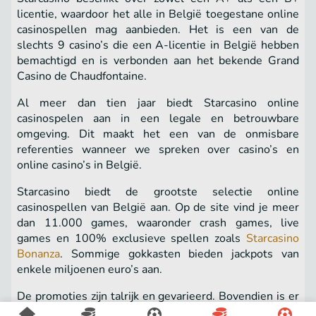
licentie, waardoor het alle in België toegestane online
casinospellen mag aanbieden. Het is een van de
slechts 9 casino’s die een A-licentie in België hebben
bemachtigd en is verbonden aan het bekende Grand
Casino de Chaudfontaine.
Al meer dan tien jaar biedt Starcasino online
casinospelen aan in een legale en betrouwbare
omgeving. Dit maakt het een van de onmisbare
referenties wanneer we spreken over casino’s en
online casino’s in België.
Starcasino biedt de grootste selectie online
casinospellen van België aan. Op de site vind je meer
dan 11.000 games, waaronder crash games, live
games en 100% exclusieve spellen zoals
Starcasino
Bonanza
. Sommige gokkasten bieden jackpots van
enkele miljoenen euro’s aan.
De promoties zijn talrijk en gevarieerd. Bovendien is er
een VIP-status die echte voordelen biedt aan de