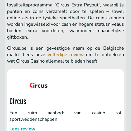
loyaliteitsprogramma “Circus Extra Payout”, waarbij je
punten en coins verzamelt door te spelen – zowel
online als in de fysieke speelhallen. De coins kunnen
worden ingewisseld voor cash en hogere statusniveaus
bieden extra voordelen, waaronder maandelijkse
giftboxen.
Circus.be is een gevestigde naam op de Belgische
markt. Lees onze
volledige review
om te ontdekken
wat Circus Casino allemaal te bieden heeft.
Circus
Een ruim aanbod: van casino tot
sportweddenschappen
Lees review