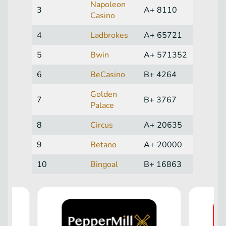
Napoleon
3
A+ 8110
Casino
4
Ladbrokes
A+ 65721
5
Bwin
A+ 571352
6
BeCasino
B+ 4264
Golden
7
B+ 3767
Palace
8
Circus
A+ 20635
9
Betano
A+ 20000
10
Bingoal
B+ 16863