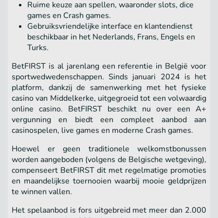
Ruime keuze aan spellen, waaronder slots, dice
games en Crash games.
Gebruiksvriendelijke interface en klantendienst
beschikbaar in het Nederlands, Frans, Engels en
Turks.
BetFIRST is al jarenlang een referentie in België voor
sportwedwedenschappen. Sinds januari 2024 is het
platform, dankzij de samenwerking met het fysieke
casino van Middelkerke, uitgegroeid tot een volwaardig
online casino. BetFIRST beschikt nu over een A+
vergunning en biedt een compleet aanbod aan
casinospelen, live games en moderne Crash games.
Hoewel er geen traditionele welkomstbonussen
worden aangeboden (volgens de Belgische wetgeving),
compenseert BetFIRST dit met regelmatige promoties
en maandelijkse toernooien waarbij mooie geldprijzen
te winnen vallen.
Het spelaanbod is fors uitgebreid met meer dan 2.000