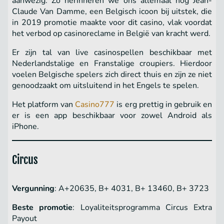
aanwezig. Zo herinneren we ons allemaal nog Jean-
Claude Van Damme, een Belgisch icoon bij uitstek, die
in 2019 promotie maakte voor dit casino, vlak voordat
het verbod op casinoreclame in België van kracht werd.
Er zijn tal van live casinospellen beschikbaar met
Nederlandstalige en Franstalige croupiers. Hierdoor
voelen Belgische spelers zich direct thuis en zijn ze niet
genoodzaakt om uitsluitend in het Engels te spelen.
Het platform van
Casino777
is erg prettig in gebruik en
er is een app beschikbaar voor zowel Android als
iPhone.
Circus
Vergunning
: A+20635, B+ 4031, B+ 13460, B+ 3723
Beste promotie
: Loyaliteitsprogramma Circus Extra
Payout