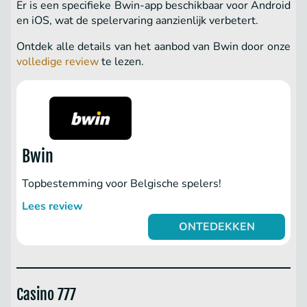
Er is een specifieke Bwin-app beschikbaar voor Android
en iOS, wat de spelervaring aanzienlijk verbetert.
Ontdek alle details van het aanbod van Bwin door onze
volledige review
te lezen.
Bwin
Topbestemming voor Belgische spelers!
Lees review
ONTEDEKKEN
Casino 777