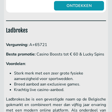
ONTDEKKEN
Ladbrokes
Vergunning
:
A+65721
Beste promotie:
Casino Boosts tot € 60 & Lucky Spins
Voordelen
:
Sterk merk met een zeer grote fysieke
aanwezigheid voor sportwedden.
Breed aanbod aan exclusieve games.
Krachtig live casino-aanbod.
Ladbrokes.be is een gevestigde naam op de Belgische
gokmarkt en combineert meer dan vijftig jaar ervaring
met een modern online platform. Als onderdeel van