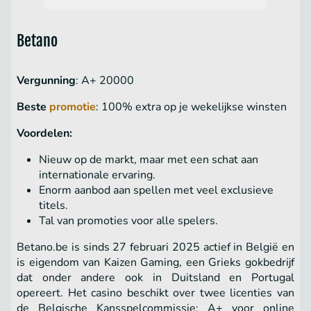
Betano
Vergunning
: A+ 20000
Beste
promotie
: 100% extra op je wekelijkse winsten
Voordelen:
Nieuw op de markt, maar met een schat aan
internationale ervaring.
Enorm aanbod aan spellen met veel exclusieve
titels.
Tal van promoties voor alle spelers.
Betano.be is sinds 27 februari 2025 actief in België en
is eigendom van Kaizen Gaming, een Grieks gokbedrijf
dat onder andere ook in Duitsland en Portugal
opereert. Het casino beschikt over twee licenties van
de Belgische Kansspelcommissie: A+ voor online