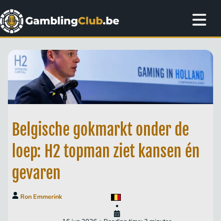
Belgische gokmarkt onder de
loep: H2 topman ziet kansen én
gevaren
Ron Emmerink
•