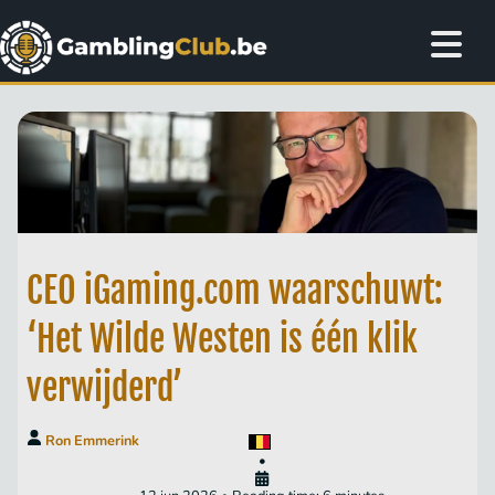
CEO iGaming.com waarschuwt:
‘Het Wilde Westen is één klik
verwijderd’
Ron Emmerink
•