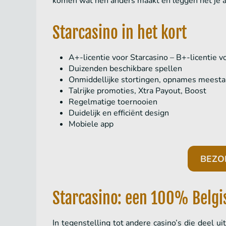
komen wat hen anders maakt en leggen het je al
Starcasino in het kort
A+-licentie voor Starcasino – B+-licentie v
Duizenden beschikbare spellen
Onmiddellijke stortingen, opnames meesta
Talrijke promoties, Xtra Payout, Boost
Regelmatige toernooien
Duidelijk en efficiënt design
Mobiele app
BEZO
Starcasino: een 100% Belgis
In tegenstelling tot andere casino’s die deel 