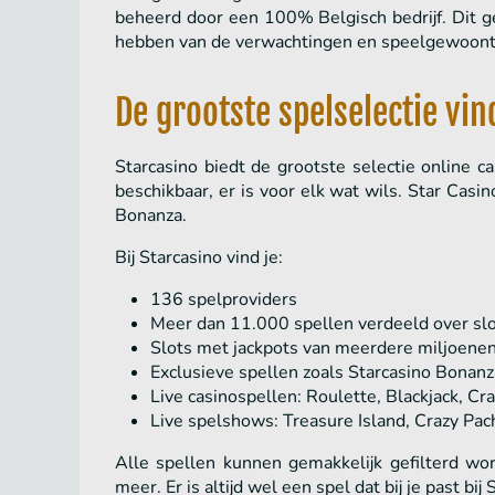
beheerd door een 100% Belgisch bedrijf. Dit g
hebben van de verwachtingen en speelgewoonte
De grootste spelselectie vind
Starcasino biedt de grootste selectie online c
beschikbaar, er is voor elk wat wils. Star Casi
Bonanza.
Bij Starcasino vind je:
136 spelproviders
Meer dan 11.000 spellen verdeeld over slo
Slots met jackpots van meerdere miljoenen
Exclusieve spellen zoals Starcasino Bonanz
Live casinospellen: Roulette, Blackjack, C
Live spelshows: Treasure Island, Crazy P
Alle spellen kunnen gemakkelijk gefilterd word
meer. Er is altijd wel een spel dat bij je past bij 