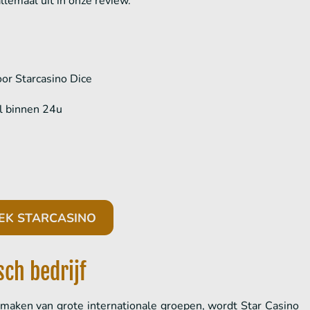
lemaal uit in onze review.
oor Starcasino Dice
l binnen 24u
EK STARCASINO
ch bedrijf
uitmaken van grote internationale groepen, wordt Star Casino