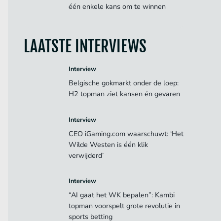
één enkele kans om te winnen
LAATSTE INTERVIEWS
Interview
Belgische gokmarkt onder de loep:
H2 topman ziet kansen én gevaren
Interview
CEO iGaming.com waarschuwt: ‘Het
Wilde Westen is één klik
verwijderd’
Interview
“AI gaat het WK bepalen”: Kambi
topman voorspelt grote revolutie in
sports betting