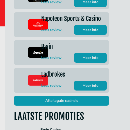
Lees review
Meer info
Napoleon Sports & Casino
Lees review
Meer info
Bwin
Lees review
Meer info
Ladbrokes
Lees review
Meer info
Alle legale casino's
LAATSTE PROMOTIES
Bwin Casino