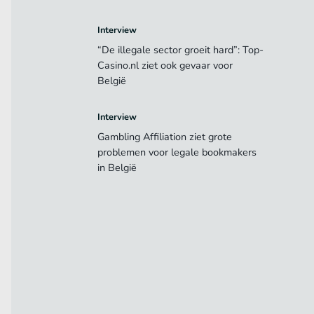
Interview
“De illegale sector groeit hard”: Top-
Casino.nl ziet ook gevaar voor
België
Interview
Gambling Affiliation ziet grote
problemen voor legale bookmakers
in België