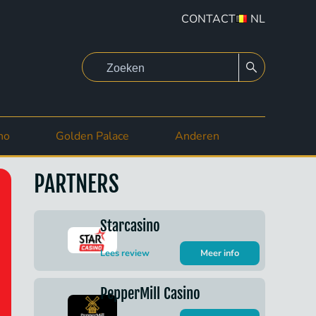
CONTACT
NL
no
Golden Palace
Anderen
PARTNERS
Starcasino
Lees review
Meer info
PepperMill Casino