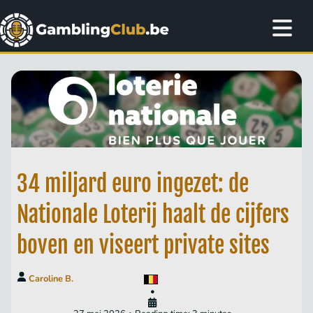
34 miljard euro ingezet: de
Nationale Loterij haalt de cijfers
boven en viseert private sites
Caroline B.
•