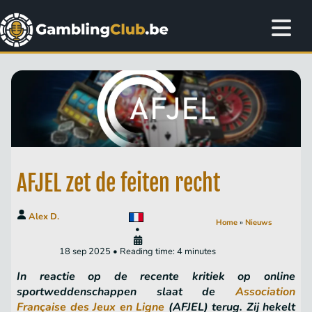
AFJEL zet de feiten recht
Alex D.
Home
»
Nieuws
•
18 sep 2025 • Reading time: 4 minutes
In reactie op de recente kritiek op online
sportweddenschappen slaat de
Association
Française des Jeux en Ligne
(AFJEL) terug. Zij hekelt