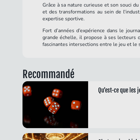
Grâce à sa nature curieuse et son souci du
et des transformations au sein de l'indust
expertise sportive.
Fort d’années d’expérience dans le journa
grande échelle, il propose à ses lecteurs 
fascinantes intersections entre le jeu et le 
Recommandé
Qu’est-ce que les 