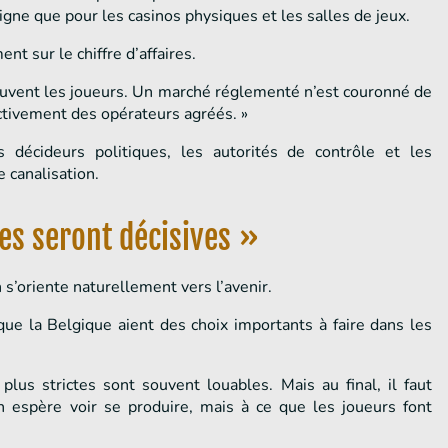
ligne que pour les casinos physiques et les salles de jeux.
ent sur le chiffre d’affaires.
trouvent les joueurs. Un marché réglementé n’est couronné de
ectivement des opérateurs agréés. »
 décideurs politiques, les autorités de contrôle et les
e canalisation.
es seront décisives »
n s’oriente naturellement vers l’avenir.
ue la Belgique aient des choix importants à faire dans les
lus strictes sont souvent louables. Mais au final, il faut
’on espère voir se produire, mais à ce que les joueurs font