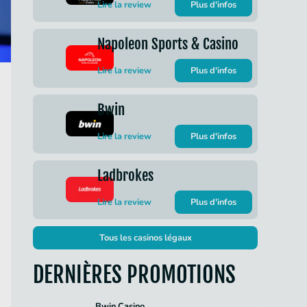
Lire la review
Plus d'infos
Napoleon Sports & Casino
Lire la review
Plus d'infos
Bwin
Lire la review
Plus d'infos
Ladbrokes
Lire la review
Plus d'infos
Tous les casinos légaux
DERNIÈRES PROMOTIONS
Bwin Casino