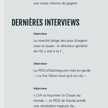
une seule chance de gagner
DERNIÈRES INTERVIEWS
Interview
Le marché belge des jeux d’argent
sous la loupe : le directeur général
de H2 y voit à la f …
Interview
Le PDG d’iGaming.com met en garde
: « Le Far West n’est qu’à un clic »
Interview
« L’IA va façonner la Coupe du
monde » : le PDG de Kambi prédit
une révolution majeure da …