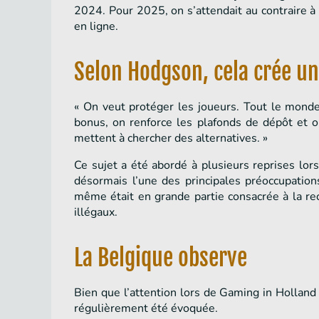
2024. Pour 2025, on s’attendait au contraire à
en ligne.
Selon Hodgson, cela crée un 
« On veut protéger les joueurs. Tout le mond
bonus, on renforce les plafonds de dépôt et on
mettent à chercher des alternatives. »
Ce sujet a été abordé à plusieurs reprises lors
désormais l’une des principales préoccupation
même était en grande partie consacrée à la r
illégaux.
La Belgique observe
Bien que l’attention lors de Gaming in Holland
régulièrement été évoquée.