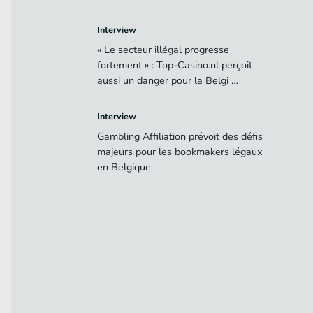
Interview
« Le secteur illégal progresse
fortement » : Top-Casino.nl perçoit
aussi un danger pour la Belgi …
Interview
Gambling Affiliation prévoit des défis
majeurs pour les bookmakers légaux
en Belgique