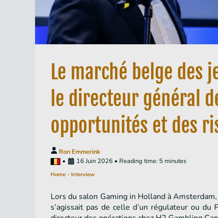
Le marché belge des je
le directeur général de
opportunités et des 
Ron Emmerink
•
16 Juin 2026 • Reading time: 5 minutes
Home
-
Interview
Lors du salon Gaming in Holland à Amsterdam, u
s’agissait pas de celle d’un régulateur ou du