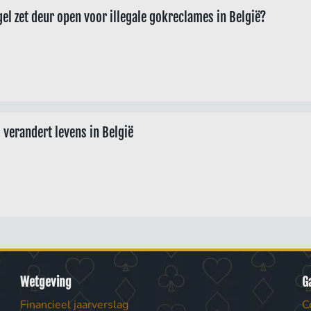
l zet deur open voor illegale gokreclames in België?
 verandert levens in België
Wetgeving
G
Financieel jaarverslag
C