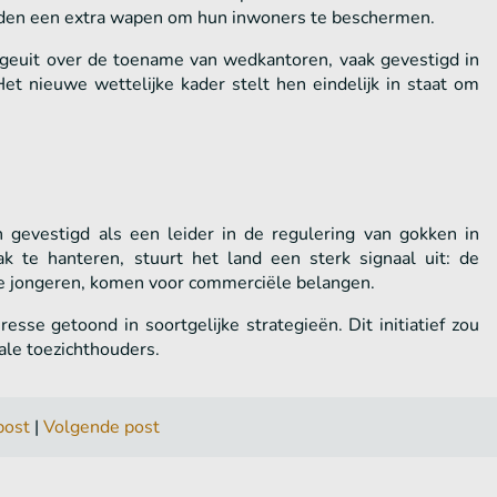
heden een extra wapen om hun inwoners te beschermen.
geuit over de toename van wedkantoren, vaak gevestigd in
t nieuwe wettelijke kader stelt hen eindelijk in staat om
 gevestigd als een leider in de regulering van gokken in
k te hanteren, stuurt het land een sterk signaal uit: de
me jongeren, komen voor commerciële belangen.
resse getoond in soortgelijke strategieën. Dit initiatief zou
le toezichthouders.
post
|
Volgende post