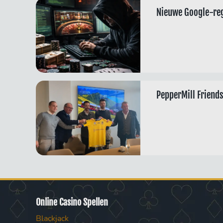
Nieuwe Google-rege
PepperMill Friends
Online Casino Spellen
Blackjack