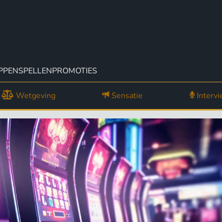
PPEN
SPELLEN
PROMOTIES
Wetgeving
Sensatie
Interv