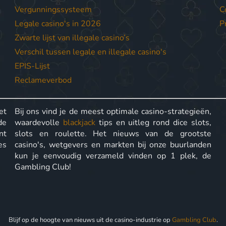
Vergunningssysteem
C
Legale casino's in 2026
P
Zwarte lijst van illegale casino’s
Verschil tussen legale en illegale casino's
EPIS-Lijst
Reclameverbod
et
Bij ons vind je de meest optimale casino-strategieën,
de
waardevolle
blackjack
tips en uitleg rond dice slots,
nt
slots en roulette. Het nieuws van de grootste
es
casino's, wetgevers en markten bij onze buurlanden
kun je eenvoudig verzameld vinden op 1 plek, de
Gambling Club!
Blijf op de hoogte van nieuws uit de casino-industrie op
Gambling Club
.