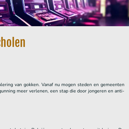
cholen
gulering van gokken. Vanaf nu mogen steden en gemeenten
unning meer verlenen, een stap die door jongeren en anti-