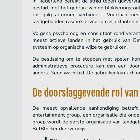
In Nederland bereikt de strijd tegen gokvers
gestart met het gebruik van de blokkeringstoo
tot gokplatformen verhindert. Voortaan kie
landgebonden casino’s ervoor om zijn klanten n
Volgens psycholoog en consultant rond veran
meest actieve landen in het gebruik van Be
systeem op organische wijze te gebruiken.
De beslissing om te stoppen met spelen kom
administratieve procedure kan dan een doo
anders. Geen wachttijd. De gebruiker kan zich 
De doorslaggevende rol van
De meest opvallende aankondiging betref
entertainment group, een organisatie die onde
groep wordt de eerste organisatie van landgeb
BetBlocker doorverwijst.