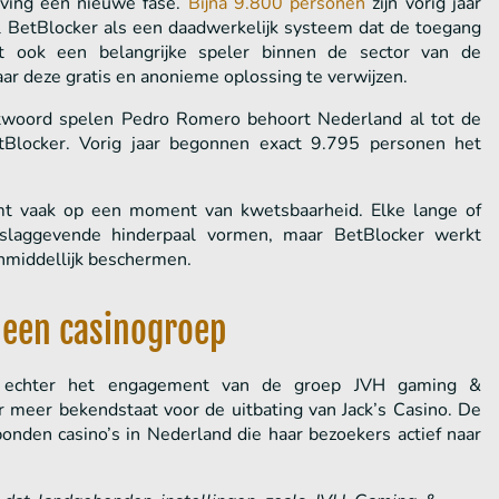
laving een nieuwe fase.
Bijna 9.800 personen
zijn vorig jaar
l BetBlocker als een daadwerkelijk systeem dat de toegang
st ook een belangrijke speler binnen de sector van de
aar deze gratis en anonieme oplossing te verwijzen.
twoord spelen Pedro Romero behoort Nederland al tot de
tBlocker. Vorig jaar begonnen exact 9.795 personen het
t vaak op een moment van kwetsbaarheid. Elke lange of
rslaggevende hinderpaal vormen, maar BetBlocker werkt
onmiddellijk beschermen.
 een casinogroep
t echter het engagement van de groep JVH gaming &
r meer bekendstaat voor de uitbating van Jack’s Casino. De
onden casino’s in Nederland die haar bezoekers actief naar