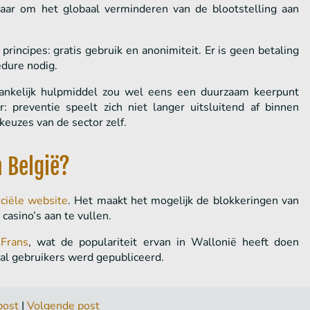
maar om het globaal verminderen van de blootstelling aan
rincipes: gratis gebruik en anonimiteit. Er is geen betaling
edure nodig.
ankelijk hulpmiddel zou wel eens een duurzaam keerpunt
: preventie speelt zich niet langer uitsluitend af binnen
keuzes van de sector zelf.
n België?
iciële website
. Het maakt het mogelijk de blokkeringen van
casino’s aan te vullen.
 Frans
, wat de populariteit ervan in Wallonië heeft doen
al gebruikers werd gepubliceerd.
post
|
Volgende post