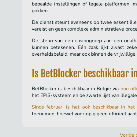
bepaalde instellingen of legale platformen, 
gokken.
De dienst steunt eveneens op twee essentiële p
vereist en geen complexe administratieve proc
De steun van een casinogroep aan een onafh
kunnen betekenen. Eén zaak lijkt alvast zeker
overheidsbeleid, maar ook binnen de vrijwillige 
Is BetBlocker beschikbaar i
BetBlocker is beschikbaar in België via
hun off
het EPIS-systeem en de zwarte lijst van illegale 
Sinds februari is het ook beschikbaar in het
toenemen, hoewel voorlopig geen officieel aant
Vorige 