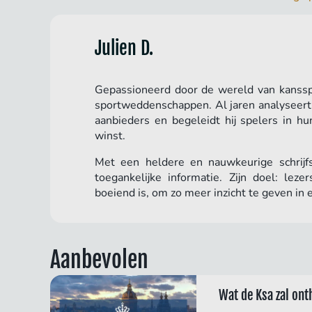
Julien D.
Gepassioneerd door de wereld van kansspel
sportweddenschappen. Al jaren analyseert h
aanbieders en begeleidt hij spelers in h
winst.
Met een heldere en nauwkeurige schrijfs
toegankelijke informatie. Zijn doel: leze
boeiend is, om zo meer inzicht te geven in
Aanbevolen
Wat de Ksa zal on