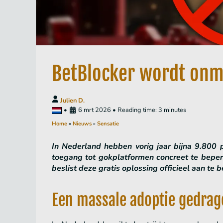
BetBlocker wordt onm
Julien D.
•
6 mrt 2026 • Reading time: 3 minutes
Home
»
Nieuws
»
Sensatie
In Nederland hebben vorig jaar bijna 9.800 
toegang tot gokplatformen concreet te beper
beslist deze gratis oplossing officieel aan te b
Een massale adoptie gedrage