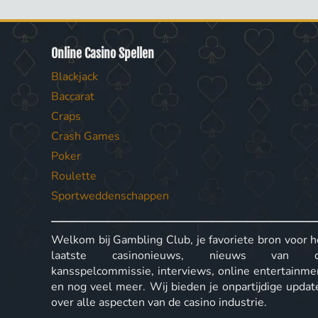
Online Casino Spellen
Blackjack
Baccarat
Craps
Crash Games
Poker
Roulette
Sportweddenschappen
Welkom bij Gambling Club, je favoriete bron voor h
laatste casinonieuws, nieuws van 
kansspelcommissie, interviews, online entertainme
en nog veel meer. Wij bieden je onpartijdige updat
over alle aspecten van de casino industrie.