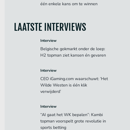
één enkele kans om te winnen
LAATSTE INTERVIEWS
Interview
Belgische gokmarkt onder de loep:
H2 topman ziet kansen én gevaren
Interview
CEO iGaming.com waarschuwt: ‘Het
Wilde Westen is één klik
verwijderd’
Interview
“AI gaat het WK bepalen”: Kambi
topman voorspelt grote revolutie in
sports betting