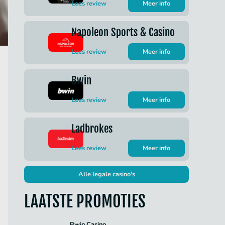
Lees review
Meer info
Napoleon Sports & Casino
Lees review
Meer info
Bwin
Lees review
Meer info
Ladbrokes
Lees review
Meer info
Alle legale casino's
LAATSTE PROMOTIES
Bwin Casino