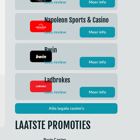
Lees review
Meer info
Napoleon Sports & Casino
Lees review
Meer info
Bwin
Lees review
Meer info
Ladbrokes
Lees review
Meer info
Alle legale casino's
LAATSTE PROMOTIES
Bwin Casino