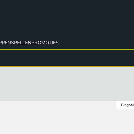
PPEN
SPELLEN
PROMOTIES
Bingoal