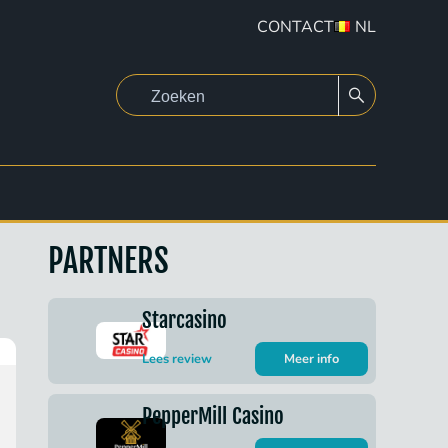
CONTACT
NL
PARTNERS
Starcasino
Lees review
Meer info
PepperMill Casino