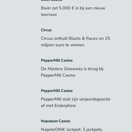
Bwin zet 5.000 € in bij een nieuw
toernooi
Circus
Circus onthult Blasts & Races en 25
miljoen euro te winnen
PepperMill Casino
De Mystery Giveaway is terug bij
PepperMill Casino
PepperMill Casino
PepperMill sluit zijn verjaardagsactie
af met Endorphina
Napoleon Casino
NapoleOINK Jackpot: 3 jackpots,