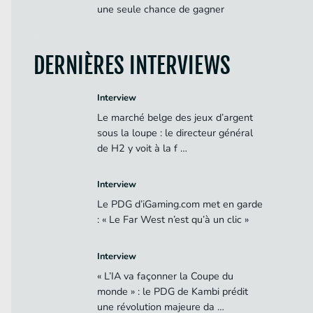
une seule chance de gagner
DERNIÈRES INTERVIEWS
Interview
Le marché belge des jeux d’argent
sous la loupe : le directeur général
de H2 y voit à la f …
Interview
Le PDG d’iGaming.com met en garde
: « Le Far West n’est qu’à un clic »
Interview
« L’IA va façonner la Coupe du
monde » : le PDG de Kambi prédit
une révolution majeure da …