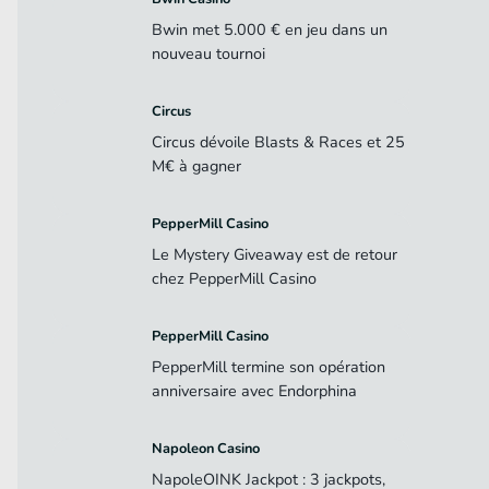
Bwin met 5.000 € en jeu dans un
nouveau tournoi
Circus
Circus dévoile Blasts & Races et 25
M€ à gagner
PepperMill Casino
Le Mystery Giveaway est de retour
chez PepperMill Casino
PepperMill Casino
PepperMill termine son opération
anniversaire avec Endorphina
Napoleon Casino
NapoleOINK Jackpot : 3 jackpots,