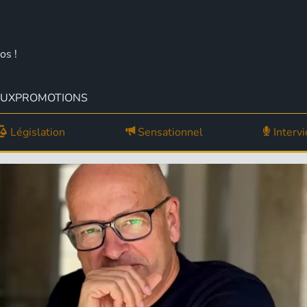
os !
EUX
PROMOTIONS
Législation
Sensationnel
Interv