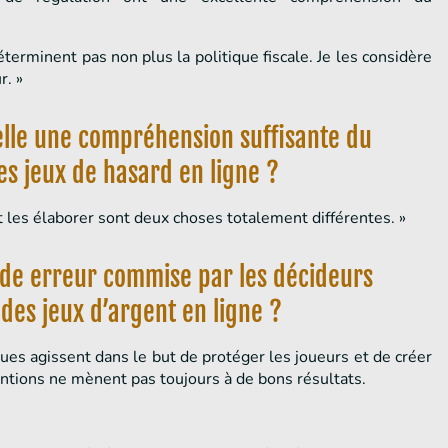
terminent pas non plus la politique fiscale. Je les considère
r. »
-elle une compréhension suffisante du
s jeux de hasard en ligne ?
t les élaborer sont deux choses totalement différentes. »
ande erreur commise par les décideurs
 des jeux d’argent en ligne ?
iques agissent dans le but de protéger les joueurs et de créer
ntions ne mènent pas toujours à de bons résultats.