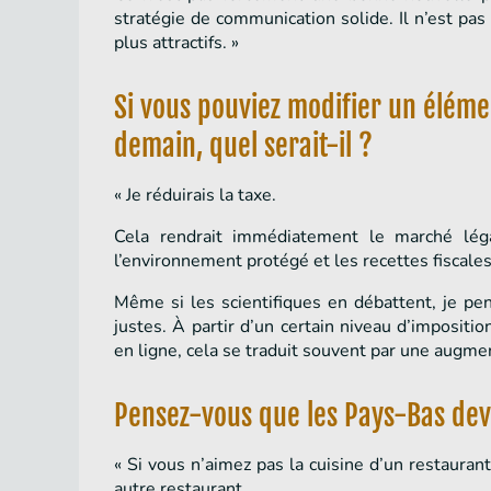
stratégie de communication solide. Il n’est pas 
plus attractifs. »
Si vous pouviez modifier un éléme
demain, quel serait-il ?
« Je réduirais la taxe.
Cela rendrait immédiatement le marché légal
l’environnement protégé et les recettes fiscal
Même si les scientifiques en débattent, je pe
justes. À partir d’un certain niveau d’imposit
en ligne, cela se traduit souvent par une augmen
Pensez-vous que les Pays-Bas devi
« Si vous n’aimez pas la cuisine d’un restaura
autre restaurant.