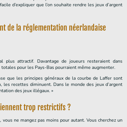
facile d’expliquer que l’on souhaite rendre les jeux d’argent
nt de la réglementation néerlandaise
 plus attractif. Davantage de joueurs resteraient dans
es totales pour les Pays-Bas pourraient même augmenter.
nse que les principes généraux de la courbe de Laffer sont
ion, les recettes diminuent. Dans le monde des jeux d’argent
tation des jeux illégaux. »
ennent trop restrictifs ?
nt, vous ne mangez pas moins pour autant. Vous cherchez un