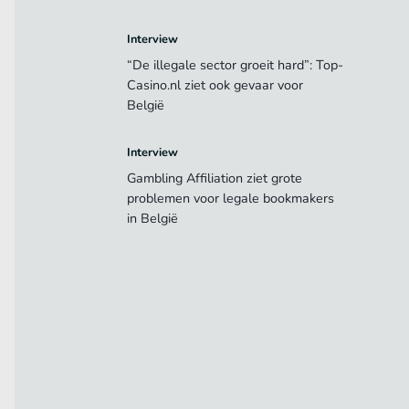
Interview
“De illegale sector groeit hard”: Top-
Casino.nl ziet ook gevaar voor
België
Interview
Gambling Affiliation ziet grote
problemen voor legale bookmakers
in België