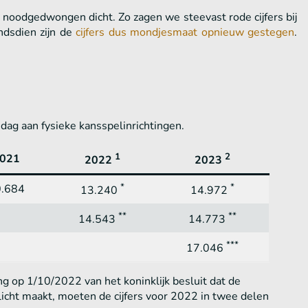
s noodgedwongen dicht. Zo zagen we steevast rode cijfers bij
ndsdien zijn de
cijfers dus mondjesmaat opnieuw gestegen
.
ag aan fysieke kansspelinrichtingen.
1
2
021
2022
2023
*
*
.684
13.240
14.972
**
**
14.543
14.773
***
17.046
 op 1/10/2022 van het koninklijk besluit dat de
icht maakt, moeten de cijfers voor 2022 in twee delen