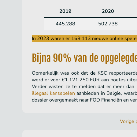
2019
2020
445.288
502.738
In 2023 waren er 168.113 nieuwe online spele
Bijna 90% van de opgelegde 
Opmerkelijk was ook dat de KSC rapporteerde
werd er voor €1.121.250 EUR aan boetes uitg
Verder wisten ze te melden dat er meer dan 
illegaal kansspelen
aanbieden in Belgie, waarbi
dossier overgemaakt naar FOD Financiën en ver
Vorige 