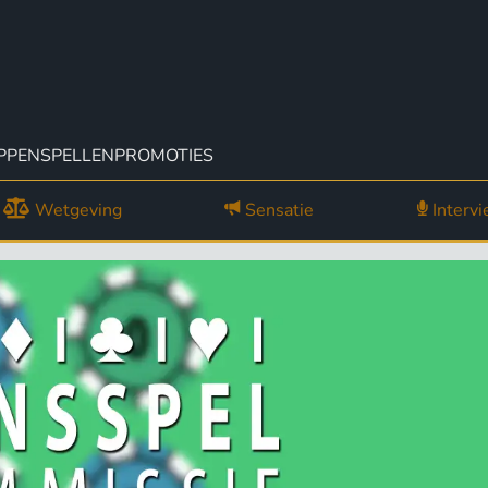
PPEN
SPELLEN
PROMOTIES
Wetgeving
Sensatie
Interv