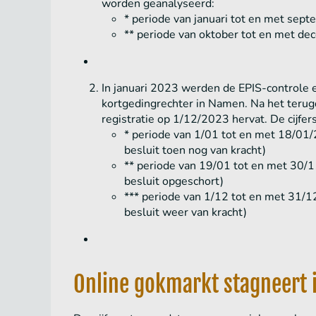
worden geanalyseerd:
* periode van januari tot en met se
** periode van oktober tot en met d
In januari 2023 werden de EPIS-controle 
kortgedingrechter in Namen. Na het terug
registratie op 1/12/2023 hervat. De cijfe
* periode van 1/01 tot en met 18/01
besluit toen nog van kracht)
** periode van 19/01 tot en met 30/
besluit opgeschort)
*** periode van 1/12 tot en met 31/1
besluit weer van kracht)
Online gokmarkt stagneert 