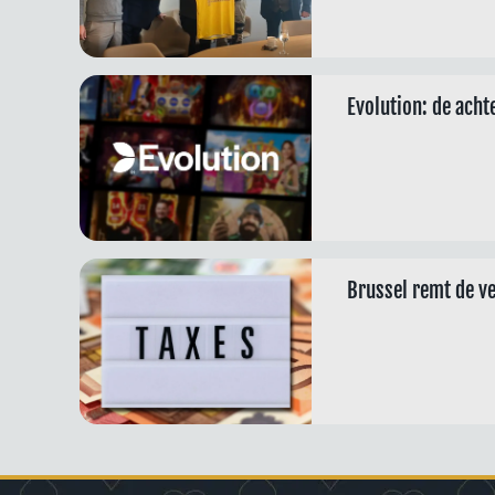
Evolution: de acht
Brussel remt de v