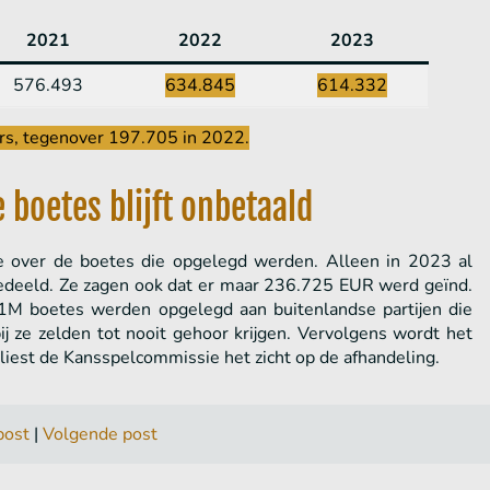
2021
2022
2023
576.493
634.845
614.332
rs, tegenover 197.705 in 2022.
boetes blijft onbetaald
 over de boetes die opgelegd werden. Alleen in 2023 al
edeeld. Ze zagen ook dat er maar 236.725 EUR werd geïnd.
1M boetes werden opgelegd aan buitenlandse partijen die
j ze zelden tot nooit gehoor krijgen. Vervolgens wordt het
liest de Kansspelcommissie het zicht op de afhandeling.
post
|
Volgende post