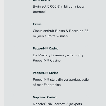
Bwin zet 5.000 € in bij een nieuw
toernooi
Circus
Circus onthult Blasts & Races en 25
miljoen euro te winnen
PepperMill Casino
De Mystery Giveaway is terug bij
PepperMill Casino
PepperMill Casino
PepperMill sluit zijn verjaardagsactie
af met Endorphina
Napoleon Casino
NapoleOINK Jackpot: 3 jackpots,