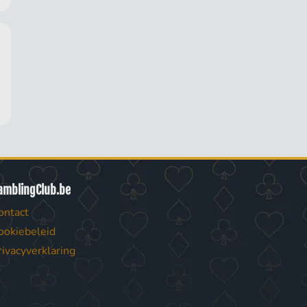
amblingClub.be
ontact
ookiebeleid
rivacyverklaring