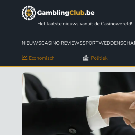
Het laatste nieuws vanuit de Casinowereld!
NIEUWS
CASINO REVIEWS
SPORTWEDDENSCHA
Economisch
Politiek