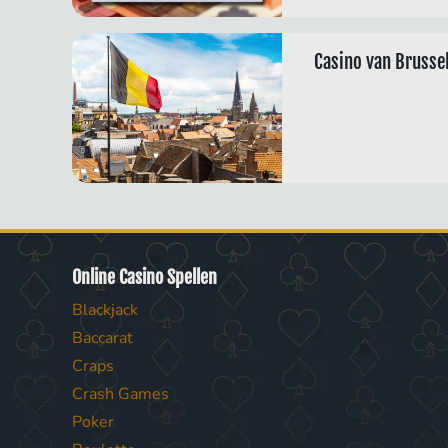
Casino van Brussel
Online Casino Spellen
Blackjack
Baccarat
Craps
Crash Games
Poker