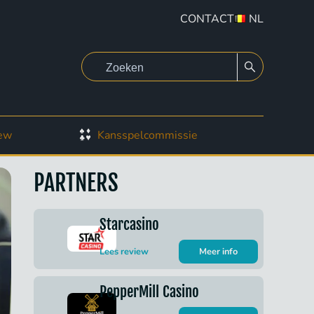
CONTACT
NL
iew
Kansspelcommissie
PARTNERS
Starcasino
Lees review
Meer info
PepperMill Casino