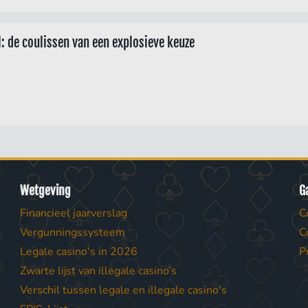
: de coulissen van een explosieve keuze
Wetgeving
G
Financieel jaarverslag
C
Vergunningssysteem
C
Legale casino's in 2026
P
Zwarte lijst van illegale casino’s
Verschil tussen legale en illegale casino's