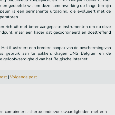
g publiekelijk toegejuicht en DNS Belgium bedankt voor
t een gedeelde wil om deze samenwerking op lange termijn
sspelen is een permanente uitdaging, die evolueert met de
operatoren.
gen zich uit met beter aangepaste instrumenten om op deze
indpunt, maar een kader dat gecoördineerd en doeltreffend
en. Het illustreert een bredere aanpak van de bescherming van
leus gebruik aan te pakken, dragen DNS Belgium en de
e geloofwaardigheid van het Belgische internet.
post
|
Volgende post
s en combineert scherpe onderzoeksvaardigheden met een