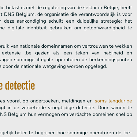
e belast is met de regulering van de sector in België, heeft
 DNS Belgium, de organisatie die verantwoordelijk is voor
eze aankondiging schuilt een duidelijke strategie: het
e digitale identiteit gebruiken om geloofwaardigheid te
bruik van nationale domeinnamen om vertrouwen te wekken
e extensie .be gezien als een teken van nabijheid en
rvagen sommige illegale operatoren de herkenningspunten
 die door de nationale wetgeving worden opgelegd.
e detectie
sites vooral op onderzoeken, meldingen en
soms langdurige
igt in de verbeterde vroegtijdige detectie. Door samen te
DNS Belgium hun vermogen om verdachte domeinen snel op
lijk beter te begrijpen hoe sommige operatoren de .be-