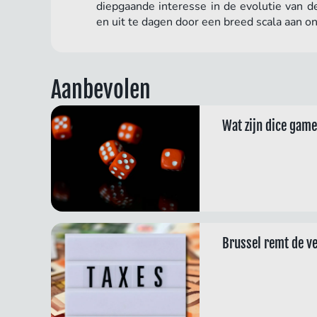
diepgaande interesse in de evolutie van de s
en uit te dagen door een breed scala aan 
Aanbevolen
Wat zijn dice game
Brussel remt de v