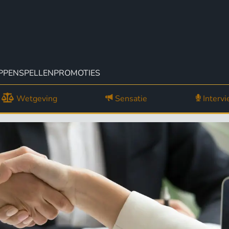
PPEN
SPELLEN
PROMOTIES
Wetgeving
Sensatie
Interv