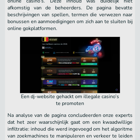
online casino’s. Deze inhoud was duidelijk niet
afkomstig van de beheerders. De pagina bevatte
beschrijvingen van spellen, termen die verwezen naar
bonussen en aanmoedigingen om zich aan te sluiten bij
online gokplatformen.
Een dj-website gehackt om illegale casino’s
te promoten
Na analyse van de pagina concludeerden onze experts
dat het zeer waarschijnlijk gaat om een kwaadwillige
infiltratie: inhoud die werd ingevoegd om het algoritme
van zoekmachines te manipuleren en verkeer te leiden