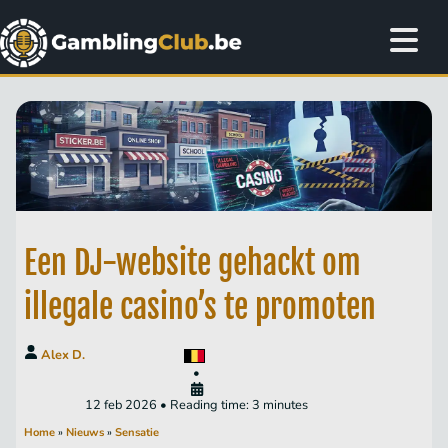
Een DJ-website gehackt om
illegale casino’s te promoten
Alex D.
•
12 feb 2026 • Reading time: 3 minutes
Home
»
Nieuws
»
Sensatie