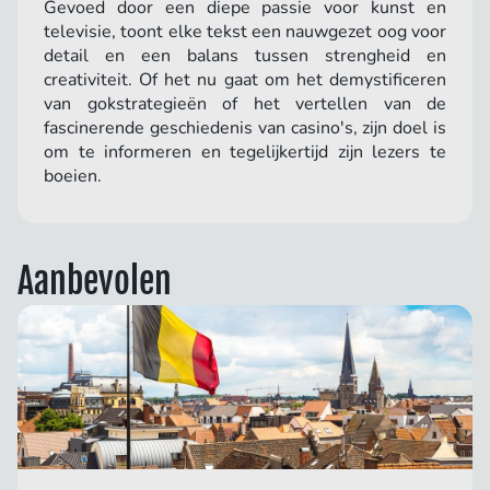
Gevoed door een diepe passie voor kunst en
televisie, toont elke tekst een nauwgezet oog voor
detail en een balans tussen strengheid en
creativiteit. Of het nu gaat om het demystificeren
van gokstrategieën of het vertellen van de
fascinerende geschiedenis van casino's, zijn doel is
om te informeren en tegelijkertijd zijn lezers te
boeien.
Aanbevolen