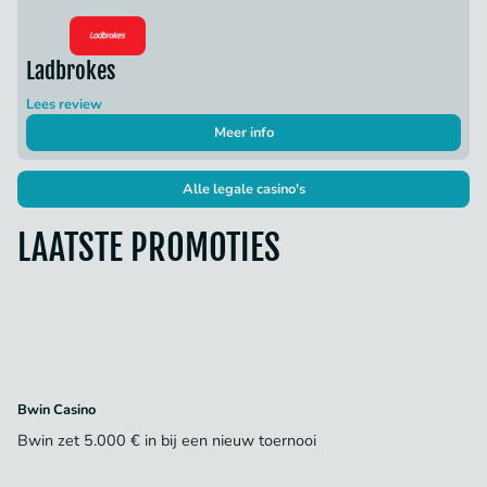
Ladbrokes
Lees review
Meer info
Alle legale casino's
LAATSTE PROMOTIES
Bwin Casino
Bwin zet 5.000 € in bij een nieuw toernooi