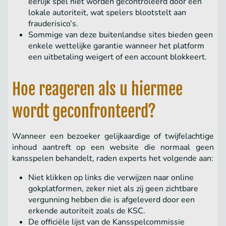
eerlijk spel niet worden gecontroleerd door een
lokale autoriteit, wat spelers blootstelt aan
frauderisico’s.
Sommige van deze buitenlandse sites bieden geen
enkele wettelijke garantie wanneer het platform
een uitbetaling weigert of een account blokkeert.
Hoe reageren als u hiermee
wordt geconfronteerd?
Wanneer een bezoeker gelijkaardige of twijfelachtige
inhoud aantreft op een website die normaal geen
kansspelen behandelt, raden experts het volgende aan:
Niet klikken op links die verwijzen naar online
gokplatformen, zeker niet als zij geen zichtbare
vergunning hebben die is afgeleverd door een
erkende autoriteit zoals de KSC.
De officiële lijst van de Kansspelcommissie