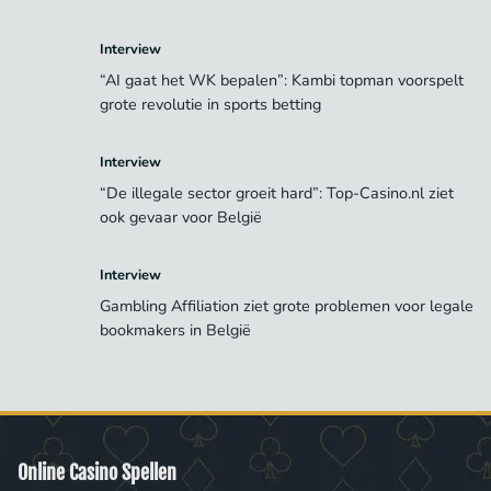
Interview
“AI gaat het WK bepalen”: Kambi topman voorspelt
grote revolutie in sports betting
Interview
“De illegale sector groeit hard”: Top-Casino.nl ziet
ook gevaar voor België
Interview
Gambling Affiliation ziet grote problemen voor legale
bookmakers in België
Online Casino Spellen