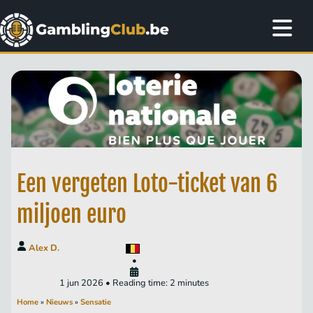
Een vergeten Loto-ticket van 6
miljoen euro
Alex D.
•
1 jun 2026 • Reading time: 2 minutes
Home
»
Nieuws
»
Sensatie