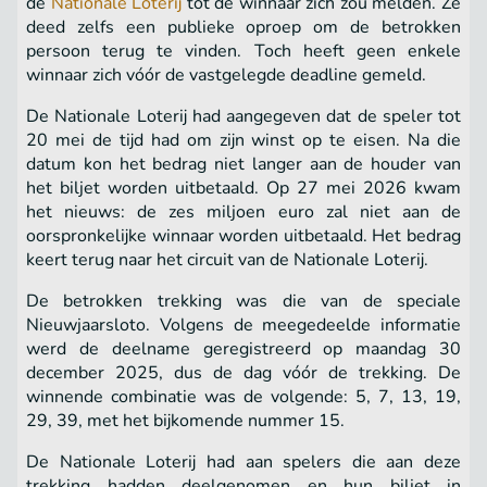
de
Nationale Loterij
tot de winnaar zich zou melden. Ze
deed zelfs een publieke oproep om de betrokken
persoon terug te vinden. Toch heeft geen enkele
winnaar zich vóór de vastgelegde deadline gemeld.
De Nationale Loterij had aangegeven dat de speler tot
20 mei de tijd had om zijn winst op te eisen. Na die
datum kon het bedrag niet langer aan de houder van
het biljet worden uitbetaald. Op 27 mei 2026 kwam
het nieuws: de zes miljoen euro zal niet aan de
oorspronkelijke winnaar worden uitbetaald. Het bedrag
keert terug naar het circuit van de Nationale Loterij.
De betrokken trekking was die van de speciale
Nieuwjaarsloto. Volgens de meegedeelde informatie
werd de deelname geregistreerd op maandag 30
december 2025, dus de dag vóór de trekking. De
winnende combinatie was de volgende: 5, 7, 13, 19,
29, 39, met het bijkomende nummer 15.
De Nationale Loterij had aan spelers die aan deze
trekking hadden deelgenomen en hun biljet in