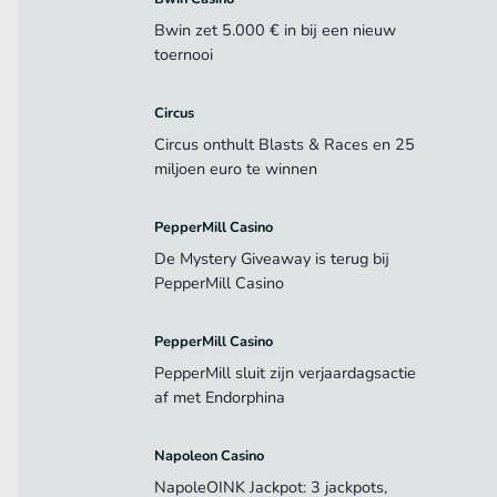
Bwin zet 5.000 € in bij een nieuw
toernooi
Circus
Circus onthult Blasts & Races en 25
miljoen euro te winnen
PepperMill Casino
De Mystery Giveaway is terug bij
PepperMill Casino
PepperMill Casino
PepperMill sluit zijn verjaardagsactie
af met Endorphina
Napoleon Casino
NapoleOINK Jackpot: 3 jackpots,