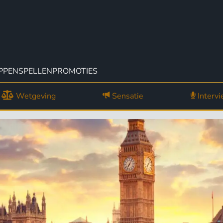
PPEN
SPELLEN
PROMOTIES
Wetgeving
Sensatie
Interv