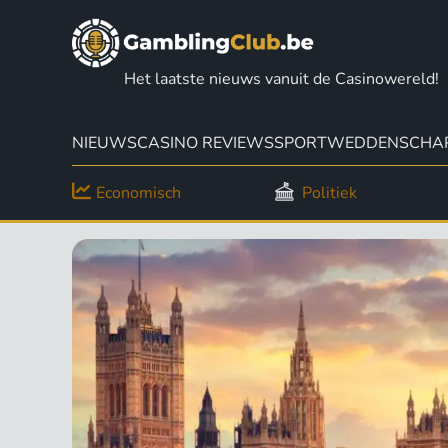
Het laatste nieuws vanuit de Casinowereld!
NIEUWS
CASINO REVIEWS
SPORTWEDDENSCHA
Economisch
Politiek