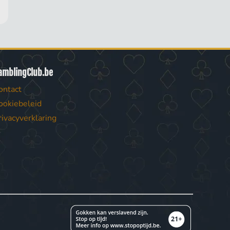
amblingClub.be
ontact
ookiebeleid
rivacyverklaring