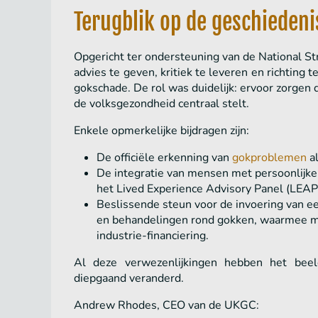
Terugblik op de geschieden
Opgericht ter ondersteuning van de National 
advies te geven, kritiek te leveren en richting
gokschade. De rol was duidelijk: ervoor zorgen 
de volksgezondheid centraal stelt.
Enkele opmerkelijke bijdragen zijn:
De officiële erkenning van
gokproblemen
al
De integratie van mensen met persoonlijke
het Lived Experience Advisory Panel (LEAP
Beslissende steun voor de invoering van e
en behandelingen rond gokken, waarmee men
industrie-financiering.
Al deze verwezenlijkingen hebben het beel
diepgaand veranderd.
Andrew Rhodes, CEO van de UKGC: