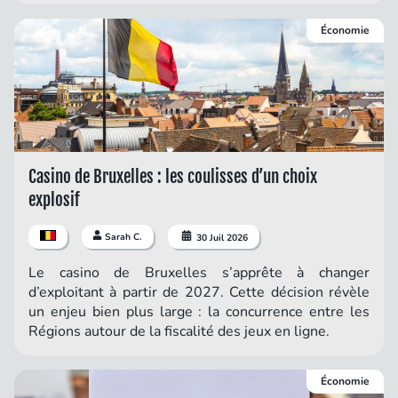
Économie
Casino de Bruxelles : les coulisses d’un choix
explosif
Sarah C.
30 Juil 2026
Le casino de Bruxelles s’apprête à changer
d’exploitant à partir de 2027. Cette décision révèle
un enjeu bien plus large : la concurrence entre les
Régions autour de la fiscalité des jeux en ligne.
Économie