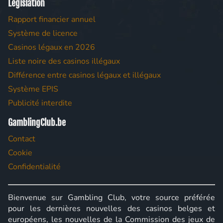
Législation
Rapport financier annuel
Système de licence
Casinos légaux en 2026
Liste noire des casinos illégaux
Différence entre casinos légaux et illégaux
Système EPIS
Publicité interdite
GamblingClub.be
Contact
Cookie
Confidentialité
Bienvenue sur Gambling Club, votre source préférée
pour les dernières nouvelles des casinos belges et
européens, les nouvelles de la Commission des jeux de