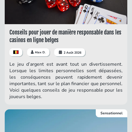
Conseils pour jouer de manière responsable dans les
casinos en ligne belges
Alex D.
2 Août 2026
Le jeu d’argent est avant tout un divertissement.
Lorsque les limites personnelles sont dépassées,
les conséquences peuvent rapidement devenir
importantes, tant sur le plan financier que personnel.
Voici quelques conseils de jeu responsable pour les
joueurs belges.
Sensationnel