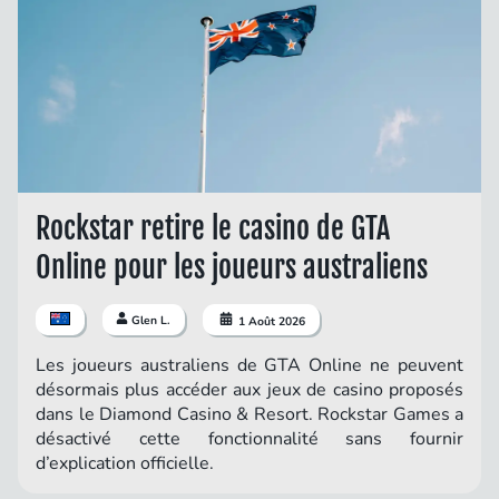
Rockstar retire le casino de GTA
Online pour les joueurs australiens
Glen L.
1 Août 2026
Les joueurs australiens de GTA Online ne peuvent
désormais plus accéder aux jeux de casino proposés
dans le Diamond Casino & Resort. Rockstar Games a
désactivé cette fonctionnalité sans fournir
d’explication officielle.