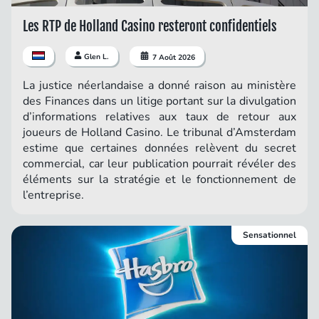
Les RTP de Holland Casino resteront confidentiels
Glen L.
7 Août 2026
La justice néerlandaise a donné raison au ministère
des Finances dans un litige portant sur la divulgation
d’informations relatives aux taux de retour aux
joueurs de Holland Casino. Le tribunal d’Amsterdam
estime que certaines données relèvent du secret
commercial, car leur publication pourrait révéler des
éléments sur la stratégie et le fonctionnement de
l’entreprise.
Sensationnel