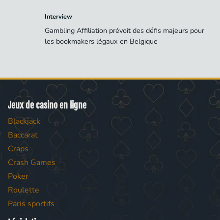
Interview
Gambling Affiliation prévoit des défis majeurs pour
les bookmakers légaux en Belgique
Jeux de casino en ligne
Blackjack
Baccarat
Craps
Crash Games
Poker
Roulette
Paris sportifs