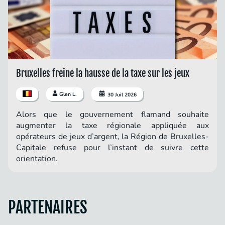
Bruxelles freine la hausse de la taxe sur les jeux
Glen L.
30 Juil 2026
Alors que le gouvernement flamand souhaite
augmenter la taxe régionale appliquée aux
opérateurs de jeux d’argent, la Région de Bruxelles-
Capitale refuse pour l’instant de suivre cette
orientation.
PARTENAIRES