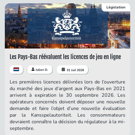
Législation
Les Pays-Bas réévaluent les licences de jeu en ligne
Julien D.
31 Juil 2026
Les premières licences délivrées lors de l’ouverture
du marché des jeux d’argent aux Pays-Bas en 2021
arrivent à expiration le 30 septembre 2026. Les
opérateurs concernés doivent déposer une nouvelle
demande et faire l’objet d’une nouvelle évaluation
par la Kansspelautoriteit. Les consommateurs
devraient connaître la décision du régulateur à la mi-
septembre.