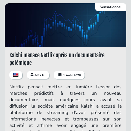
Sensationnel
Kalshi menace Netflix après un documentaire
polémique
Alex D.
1 Août 2026
Netflix pensait mettre en lumière l’essor des
marchés prédictifs à travers un nouveau
documentaire, mais quelques jours avant sa
diffusion, la société américaine Kalshi a accusé la
plateforme de streaming d’avoir présenté des
informations inexactes et trompeuses sur son
activité et affirme avoir engagé une première