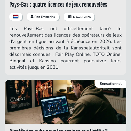
Pays-Bas : quatre licences de jeux renouvelées
Ron Emmerink
6 Août 2026
Les Pays-Bas ont officiellement lancé le
renouvellement des licences des opérateurs de jeux
d’argent en ligne arrivant à échéance en 2026. Les
premières décisions de la Kansspelautoriteit sont
désormais connues : Fair Play Online, TOTO Online,
Bingoal et Kansino pourront poursuivre leurs
activités jusqu’en 2031.
Sensationnel