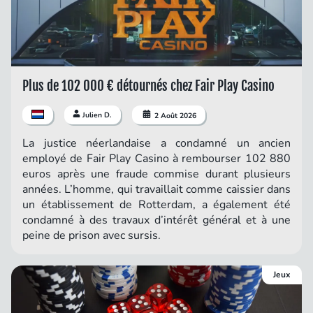
Plus de 102 000 € détournés chez Fair Play Casino
Julien D.
2 Août 2026
La justice néerlandaise a condamné un ancien
employé de Fair Play Casino à rembourser 102 880
euros après une fraude commise durant plusieurs
années. L’homme, qui travaillait comme caissier dans
un établissement de Rotterdam, a également été
condamné à des travaux d’intérêt général et à une
peine de prison avec sursis.
Jeux