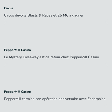
Circus
Circus dévoile Blasts & Races et 25 M€ à gagner
PepperMill Casino
Le Mystery Giveaway est de retour chez PepperMill Casino
PepperMill Casino
PepperMill termine son opération anniversaire avec Endorphina