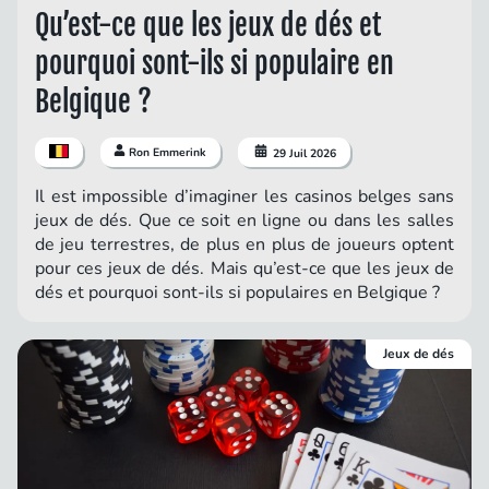
Qu’est-ce que les jeux de dés et
pourquoi sont-ils si populaire en
Belgique ?
Ron Emmerink
29 Juil 2026
Il est impossible d’imaginer les casinos belges sans
jeux de dés. Que ce soit en ligne ou dans les salles
de jeu terrestres, de plus en plus de joueurs optent
pour ces jeux de dés. Mais qu’est-ce que les jeux de
dés et pourquoi sont-ils si populaires en Belgique ?
Jeux de dés