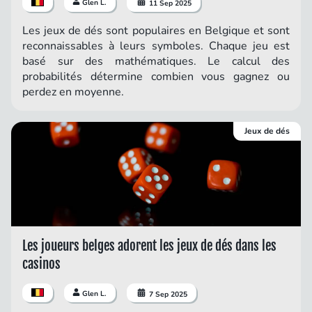
Glen L.
11 Sep 2025
Les jeux de dés sont populaires en Belgique et sont
reconnaissables à leurs symboles. Chaque jeu est
basé sur des mathématiques. Le calcul des
probabilités détermine combien vous gagnez ou
perdez en moyenne.
Jeux de dés
Les joueurs belges adorent les jeux de dés dans les
casinos
Glen L.
7 Sep 2025