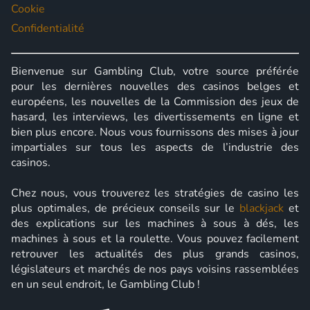
Cookie
Confidentialité
Bienvenue sur Gambling Club, votre source préférée
pour les dernières nouvelles des casinos belges et
européens, les nouvelles de la Commission des jeux de
hasard, les interviews, les divertissements en ligne et
bien plus encore. Nous vous fournissons des mises à jour
impartiales sur tous les aspects de l’industrie des
casinos.
Chez nous, vous trouverez les stratégies de casino les
plus optimales, de précieux conseils sur le
blackjack
et
des explications sur les machines à sous à dés, les
machines à sous et la roulette. Vous pouvez facilement
retrouver les actualités des plus grands casinos,
législateurs et marchés de nos pays voisins rassemblées
en un seul endroit, le Gambling Club !