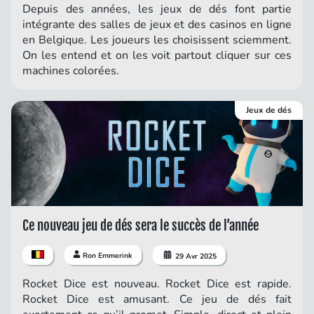
Depuis des années, les jeux de dés font partie
intégrante des salles de jeux et des casinos en ligne
en Belgique. Les joueurs les choisissent sciemment.
On les entend et on les voit partout cliquer sur ces
machines colorées.
Jeux de dés
Ce nouveau jeu de dés sera le succès de l’année
Ron Emmerink
29 Avr 2025
Rocket Dice est nouveau. Rocket Dice est rapide.
Rocket Dice est amusant. Ce jeu de dés fait