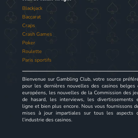
Blackjack
Baccarat
Craps
Crash Games
Poker
Roulette
Paris sportifs
Bienvenue sur Gambling Club, votre source préfér
pour les dernières nouvelles des casinos belges 
européens, les nouvelles de la Commission des je
de hasard, les interviews, les divertissements 
ligne et bien plus encore. Nous vous fournissons d
mises à jour impartiales sur tous les aspects 
l’industrie des casinos.