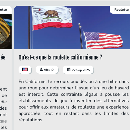
ette
Roulette
sée
Qu’est-ce que la roulette californienne ?
Alex D.
22 Sep 2025
En Californie, le recours aux dés ou à une bille dans
une roue pour déterminer l’issue d’un jeu de hasard
ment
est interdit. Cette contrainte légale a poussé les
e de
établissements de jeu à inventer des alternatives
die
pour offrir aux amateurs de roulette une expérience
des
approchée, tout en restant dans les limites des
ent
régulations.
ngue
les