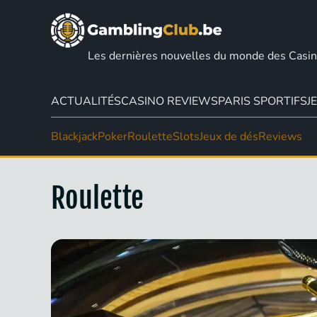
Les dernières nouvelles du monde des Casin
ACTUALITÉS
CASINO REVIEWS
PARIS SPORTIFS
J
Blackjack
Poker
Roulette
Slots
Jeux de dés
Reviews
Roulette