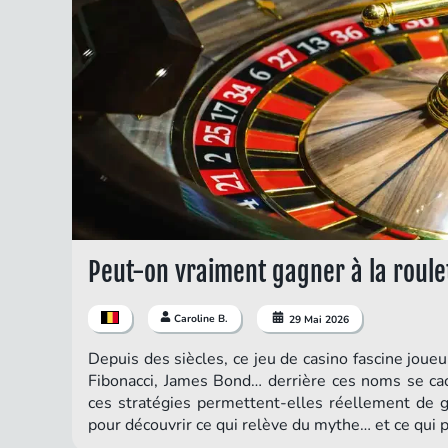
Peut-on vraiment gagner à la roulet
Caroline B.
29 Mai 2026
Depuis des siècles, ce jeu de casino fascine joueu
Fibonacci, James Bond… derrière ces noms se cach
ces stratégies permettent-elles réellement de ga
pour découvrir ce qui relève du mythe… et ce qui p