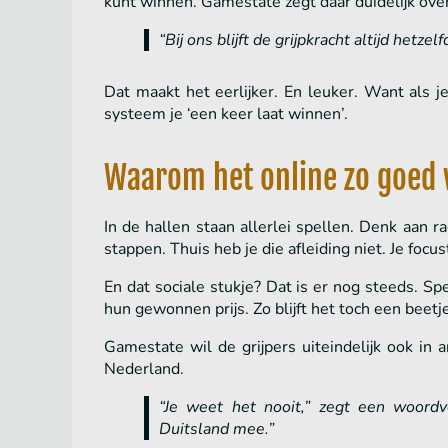
kunt winnen. Gamestate zegt daar duidelijk over 
“Bij ons blijft de grijpkracht altijd hetzel
Dat maakt het eerlijker. En leuker. Want als j
systeem je ‘een keer laat winnen’.
Waarom het online zo goed
In de hallen staan allerlei spellen. Denk aan 
stappen. Thuis heb je die afleiding niet. Je focust
En dat sociale stukje? Dat is er nog steeds. S
hun gewonnen prijs. Zo blijft het toch een beetje
Gamestate wil de grijpers uiteindelijk ook in
Nederland.
“Je weet het nooit,” zegt een woordv
Duitsland mee.”