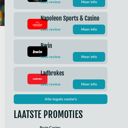
Lees review
Meer info
Napoleon Sports & Casino
Lees review
Meer info
Bwin
Lees review
Meer info
Ladbrokes
Lees review
Meer info
Alle legale casino's
LAATSTE PROMOTIES
Bwin Casino