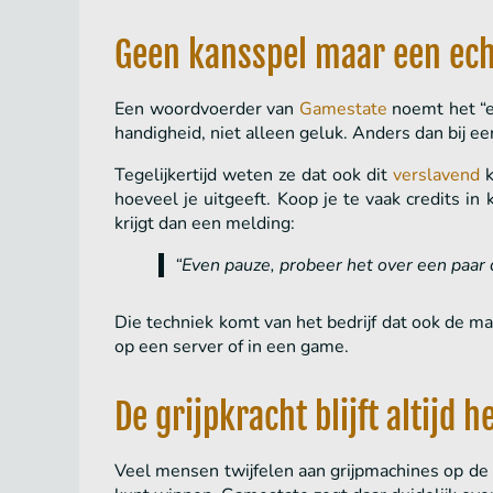
Geen kansspel maar een ech
Een woordvoerder van
Gamestate
noemt het “e
handigheid, niet alleen geluk. Anders dan bij ee
Tegelijkertijd weten ze dat ook dit
verslavend
k
hoeveel je uitgeeft. Koop je te vaak credits in 
krijgt dan een melding:
“Even pauze, probeer het over een paar
Die techniek komt van het bedrijf dat ook de ma
op een server of in een game.
De grijpkracht blijft altijd h
Veel mensen twijfelen aan grijpmachines op de