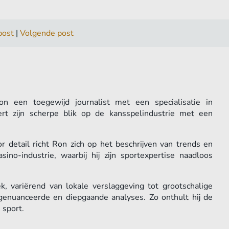
post
|
Volgende post
 een toegewijd journalist met een specialisatie in
rt zijn scherpe blik op de kansspelindustrie met een
r detail richt Ron zich op het beschrijven van trends en
ino-industrie, waarbij hij zijn sportexpertise naadloos
ek, variërend van lokale verslaggeving tot grootschalige
s genuanceerde en diepgaande analyses. Zo onthult hij de
 sport.