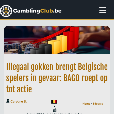
Illegaal gokken brengt Belgische
spelers in gevaar: BAGO roept op
tot actie
Caroline B.
Home
»
Nieuws
•