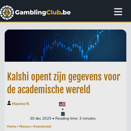
Kalshi opent zijn gegevens voor
de academische wereld
Maxime R.
•
30 dec 2025 • Reading time: 3 minutes
Home
»
Nieuws
»
Economisch