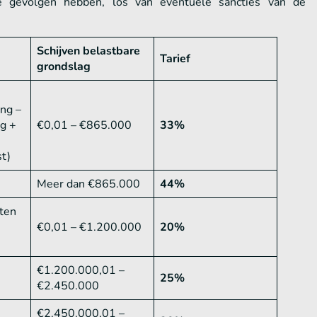
ële gevolgen hebben, los van eventuele sancties van de
Schijven belastbare
Tarief
grondslag
ing –
ng +
€0,01 – €865.000
33%
t)
Meer dan €865.000
44%
tten
€0,01 – €1.200.000
20%
€1.200.000,01 –
25%
€2.450.000
€2.450.000,01 –