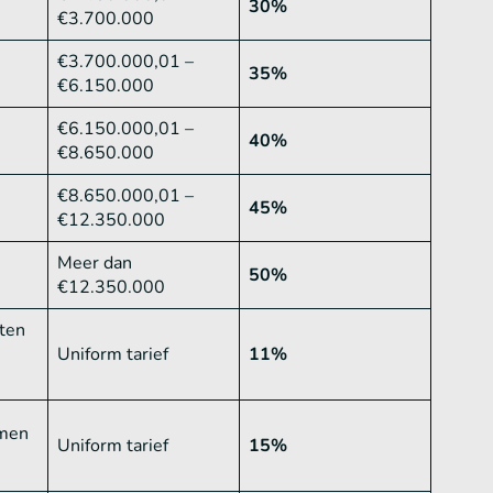
30%
€3.700.000
€3.700.000,01 –
35%
€6.150.000
€6.150.000,01 –
40%
€8.650.000
€8.650.000,01 –
45%
€12.350.000
Meer dan
50%
€12.350.000
tten
Uniform tarief
11%
men
Uniform tarief
15%