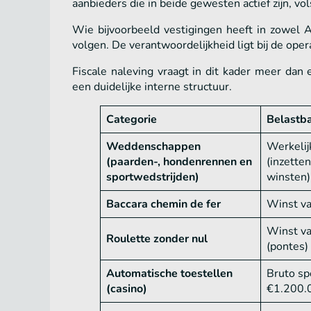
aanbieders die in beide gewesten actief zijn, vo
Wie bijvoorbeeld vestigingen heeft in zowel 
volgen. De verantwoordelijkheid ligt bij de oper
Fiscale naleving vraagt in dit kader meer dan
een duidelijke interne structuur.
Categorie
Belastb
Weddenschappen
Werkelij
(paarden-, hondenrennen en
(inzette
sportwedstrijden)
winsten)
Baccara chemin de fer
Winst va
Winst va
Roulette zonder nul
(pontes)
Automatische toestellen
Bruto sp
(casino)
€1.200.