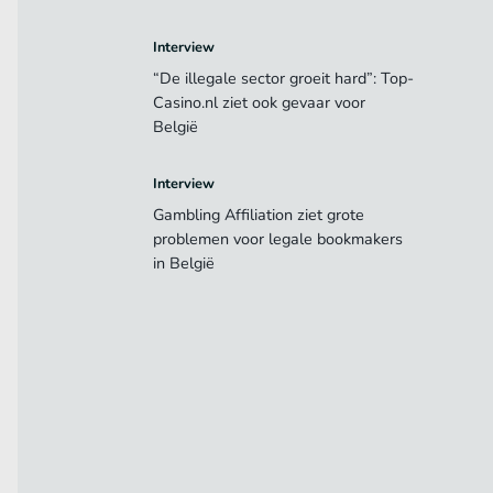
Interview
“De illegale sector groeit hard”: Top-
Casino.nl ziet ook gevaar voor
België
Interview
Gambling Affiliation ziet grote
problemen voor legale bookmakers
in België