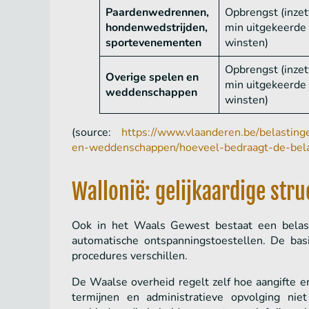
Paardenwedrennen,
Opbrengst (inze
hondenwedstrijden,
min uitgekeerde
sportevenementen
winsten)
Opbrengst (inze
Overige spelen en
min uitgekeerde
weddenschappen
winsten)
(source:
https://www.vlaanderen.be/belasting
en-weddenschappen/hoeveel-bedraagt-de-bel
Wallonië: gelijkaardige stru
Ook in het Waals Gewest bestaat een belas
automatische ontspanningstoestellen. De basi
procedures verschillen.
De Waalse overheid regelt zelf hoe aangifte e
termijnen en administratieve opvolging niet