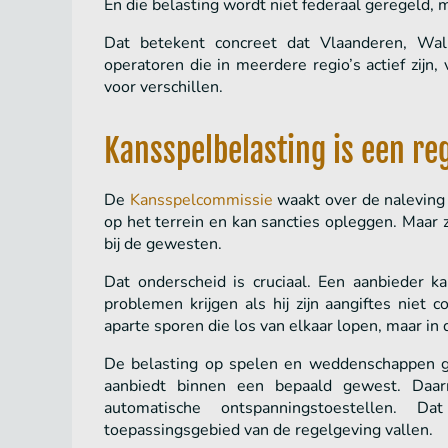
En die belasting wordt niet federaal geregeld, 
Dat betekent concreet dat Vlaanderen, Wal
operatoren die in meerdere regio’s actief zijn
voor verschillen.
Kansspelbelasting is een re
De
Kansspelcommissie
waakt over de naleving 
op het terrein en kan sancties opleggen. Maar 
bij de gewesten.
Dat onderscheid is cruciaal. Een aanbieder ka
problemen krijgen als hij zijn aangiftes niet cor
aparte sporen die los van elkaar lopen, maar in
De belasting op spelen en weddenschappen g
aanbiedt binnen een bepaald gewest. Daar
automatische ontspanningstoestellen. D
toepassingsgebied van de regelgeving vallen.