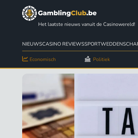
Het laatste nieuws vanuit de Casinowereld!
NIEUWS
CASINO REVIEWS
SPORTWEDDENSCHA
Economisch
Politiek