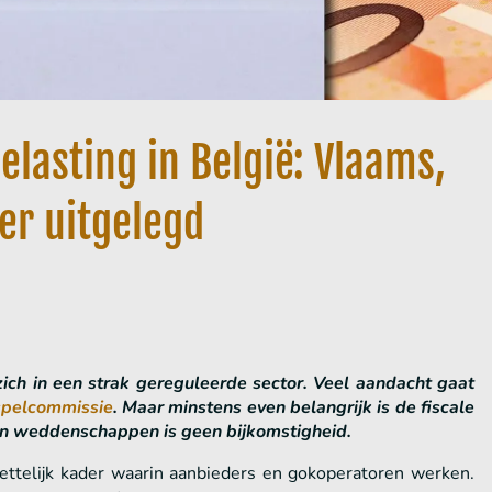
lasting in België: Vlaams,
er uitgelegd
ich in een strak gereguleerde sector. Veel aandacht gaat
spelcommissie
. Maar minstens even belangrijk is de fiscale
 en weddenschappen is geen bijkomstigheid.
ettelijk kader waarin aanbieders en gokoperatoren werken.