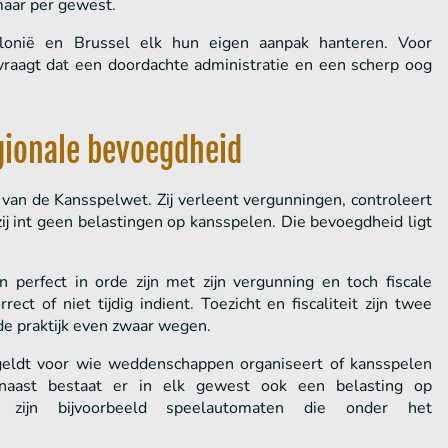
maar per gewest.
lonië en Brussel elk hun eigen aanpak hanteren. Voor
, vraagt dat een doordachte administratie en een scherp oog
gionale bevoegdheid
van de Kansspelwet. Zij verleent vergunningen, controleert
zij int geen belastingen op kansspelen. Die bevoegdheid ligt
n perfect in orde zijn met zijn vergunning en toch fiscale
rect of niet tijdig indient. Toezicht en fiscaliteit zijn twee
 de praktijk even zwaar wegen.
eldt voor wie weddenschappen organiseert of kansspelen
naast bestaat er in elk gewest ook een belasting op
at zijn bijvoorbeeld speelautomaten die onder het