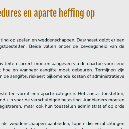
edures en aparte heffing op
sting op spelen en weddenschappen. Daarnaast geldt er een
gstoestellen. Beide vallen onder de bevoegdheid van de
tiviteiten correct moeten aangeven via de daartoe voorziene
t hoe en wanneer aangifte moet gebeuren. Termijnen zijn
in de aangifte, riskeert bijkomende kosten of administratieve
tellen vormt een aparte categorie. Het aantal toestellen,
nd zijn voor de verschuldigde belasting. Aanbieders moeten
gistreren, maar ook hun toestellen administratief op orde
n als weddenschappen aanbieden, lopen die verplichtingen