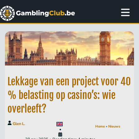
Lekkage van een project voor 40
% belasting op casino’s: wie
overleeft?
Glen L.
Home
»
Nieuws
•