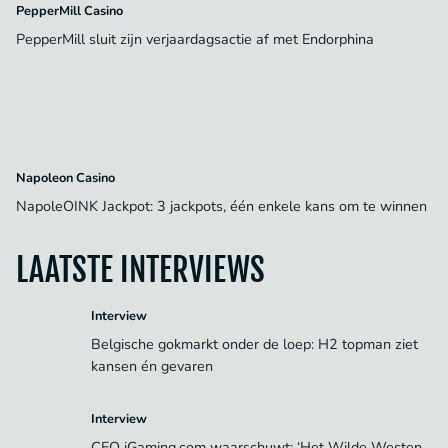
PepperMill Casino
PepperMill sluit zijn verjaardagsactie af met Endorphina
Napoleon Casino
NapoleOINK Jackpot: 3 jackpots, één enkele kans om te winnen
LAATSTE INTERVIEWS
Interview
Belgische gokmarkt onder de loep: H2 topman ziet
kansen én gevaren
Interview
CEO iGaming.com waarschuwt: ‘Het Wilde Westen