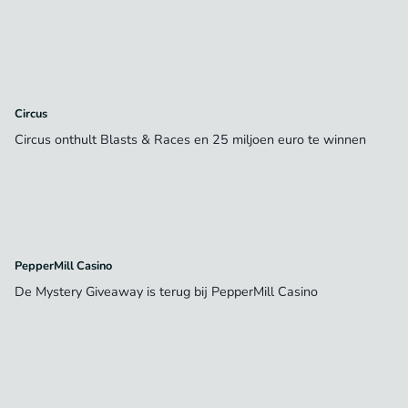
Circus
Circus onthult Blasts & Races en 25 miljoen euro te winnen
PepperMill Casino
De Mystery Giveaway is terug bij PepperMill Casino