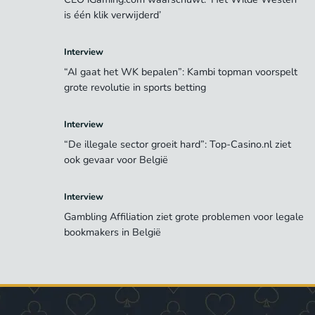
is één klik verwijderd’
Interview
“AI gaat het WK bepalen”: Kambi topman voorspelt
grote revolutie in sports betting
Interview
“De illegale sector groeit hard”: Top-Casino.nl ziet
ook gevaar voor België
Interview
Gambling Affiliation ziet grote problemen voor legale
bookmakers in België