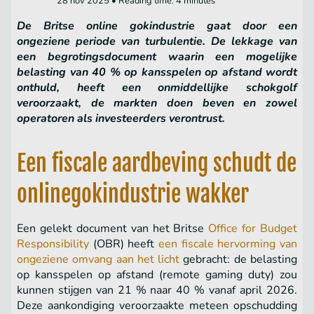
28 nov 2025 • Reading time: 4 minutes
De Britse online gokindustrie gaat door een
ongeziene periode van turbulentie. De lekkage van
een begrotingsdocument waarin een mogelijke
belasting van 40 % op kansspelen op afstand wordt
onthuld, heeft een onmiddellijke schokgolf
veroorzaakt, de markten doen beven en zowel
operatoren als investeerders verontrust.
Een fiscale aardbeving schudt de
onlinegokindustrie wakker
Een gelekt document van het Britse
Office for Budget
Responsibility
(OBR) heeft
een fiscale hervorming van
ongeziene omvang aan het licht
gebracht: de belasting
op kansspelen op afstand (remote gaming duty) zou
kunnen stijgen van 21 % naar 40 % vanaf april 2026.
Deze aankondiging veroorzaakte meteen opschudding