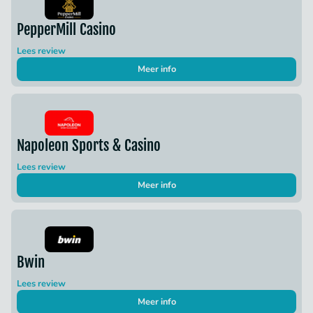
PepperMill Casino
Lees review
Meer info
Napoleon Sports & Casino
Lees review
Meer info
Bwin
Lees review
Meer info