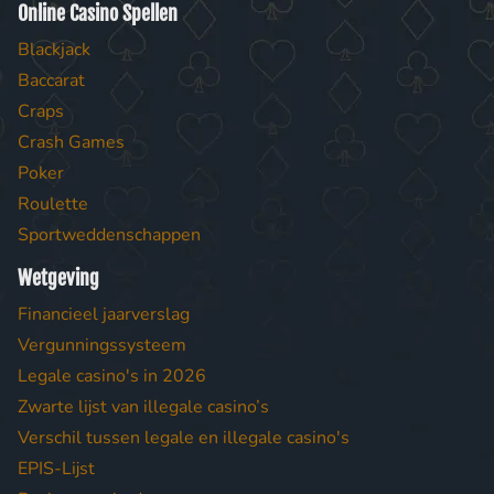
Online Casino Spellen
Blackjack
Baccarat
Craps
Crash Games
Poker
Roulette
Sportweddenschappen
Wetgeving
Financieel jaarverslag
Vergunningssysteem
Legale casino's in 2026
Zwarte lijst van illegale casino’s
Verschil tussen legale en illegale casino's
EPIS-Lijst