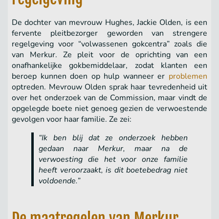
De dochter van mevrouw Hughes, Jackie Olden, is een
fervente pleitbezorger geworden van strengere
regelgeving voor “volwassenen gokcentra” zoals die
van Merkur. Ze pleit voor de oprichting van een
onafhankelijke gokbemiddelaar, zodat klanten een
beroep kunnen doen op hulp wanneer er
problemen
optreden. Mevrouw Olden sprak haar tevredenheid uit
over het onderzoek van de Commission, maar vindt de
opgelegde boete niet genoeg gezien de verwoestende
gevolgen voor haar familie. Ze zei:
“Ik ben blij dat ze onderzoek hebben
gedaan naar Merkur, maar na de
verwoesting die het voor onze familie
heeft veroorzaakt, is dit boetebedrag niet
voldoende.”