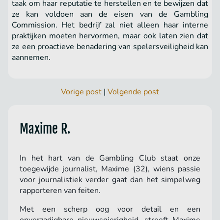
taak om haar reputatie te herstellen en te bewijzen dat
ze kan voldoen aan de eisen van de Gambling
Commission. Het bedrijf zal niet alleen haar interne
praktijken moeten hervormen, maar ook laten zien dat
ze een proactieve benadering van spelersveiligheid kan
aannemen.
Vorige post
|
Volgende post
Maxime R.
In het hart van de Gambling Club staat onze
toegewijde journalist, Maxime (32), wiens passie
voor journalistiek verder gaat dan het simpelweg
rapporteren van feiten.
Met een scherp oog voor detail en een