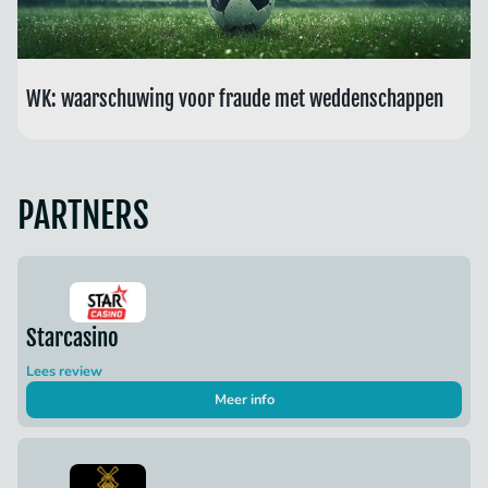
WK: waarschuwing voor fraude met weddenschappen
PARTNERS
Starcasino
Lees review
Meer info