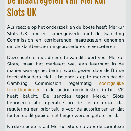
De maatregelen van Merkur
Slots UK
Als reactie op het onderzoek en de boete heeft Merkur
Slots UK Limited samengewerkt met de Gambling
Commission en corrigerende maatregelen genomen
om de klantbeschermingsprocedures te verbeteren.
Deze boete is niet de eerste van dit soort voor Merkur
Slots, maar het markeert wel een keerpunt in de
manier waarop het bedrijf wordt gezien door de Britse
toezichthouders. Het is belangrijk op te merken dat de
Gambling Commission regelmatig
soortgelijke
tekortkomingen
in de online gokindustrie in het VK
heeft belicht. De sancties tegen Merkur Slots
herinneren alle operators in de sector eraan dat
regulering een prioriteit is voor de autoriteiten en dat
fouten op dit gebied niet langer worden getolereerd.
Na deze boete staat Merkur Slots nu voor de complexe