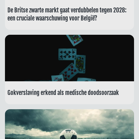
De Britse zwarte markt gaat verdubbelen tegen 2028:
een cruciale waarschuwing voor België?
Gokverslaving erkend als medische doodsoorzaak