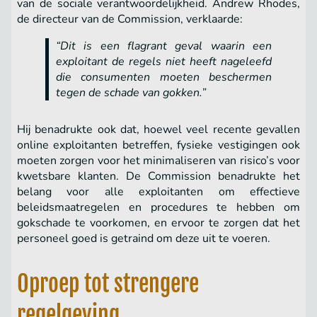
van de sociale verantwoordelijkheid. Andrew Rhodes,
de directeur van de Commission, verklaarde:
“Dit is een flagrant geval waarin een
exploitant de regels niet heeft nageleefd
die consumenten moeten beschermen
tegen de schade van gokken.”
Hij benadrukte ook dat, hoewel veel recente gevallen
online exploitanten betreffen, fysieke vestigingen ook
moeten zorgen voor het minimaliseren van risico’s voor
kwetsbare klanten. De Commission benadrukte het
belang voor alle exploitanten om effectieve
beleidsmaatregelen en procedures te hebben om
gokschade te voorkomen, en ervoor te zorgen dat het
personeel goed is getraind om deze uit te voeren.
Oproep tot strengere
regelgeving