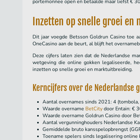
portemonnee open en betaalde maar liefst € 30
Inzetten op snelle groei en
Dit jaar voegde Betsson Goldrun Casino toe aa
OneCasino aan de beurt, al blijft het overname
Deze cijfers laten zien dat de Nederlandse mar
wetgeving die online gokken legaliseerde, he
inzetten op snelle groei en marktuitbreiding.
Kerncijfers over de Nederlandse 
Aantal overnames sinds 2021: 4 (tombola,
Waarde overname
BetCity
door Entain: € 
Waarde overname Goldrun Casino door Bet
Aantal vergunninghouders Nederlandse Kan
Gemiddelde bruto kansspelopbrengst (GGR)
Toename spelers sinds legalisering onlin