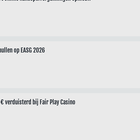
thullen op EASG 2026
 verduisterd bij Fair Play Casino