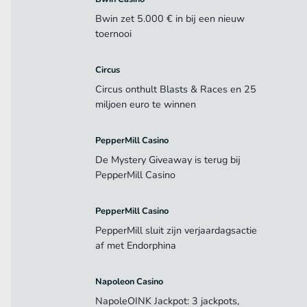
Bwin zet 5.000 € in bij een nieuw
toernooi
Circus
Circus onthult Blasts & Races en 25
miljoen euro te winnen
PepperMill Casino
De Mystery Giveaway is terug bij
PepperMill Casino
PepperMill Casino
PepperMill sluit zijn verjaardagsactie
af met Endorphina
Napoleon Casino
NapoleOINK Jackpot: 3 jackpots,