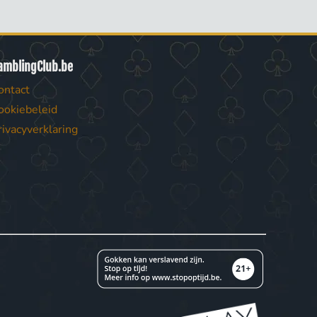
amblingClub.be
ontact
ookiebeleid
rivacyverklaring