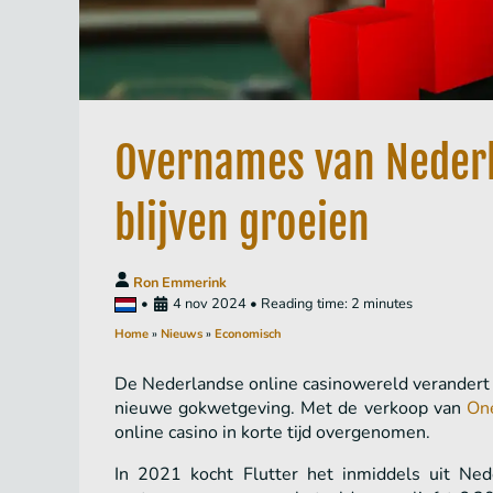
Overnames van Nederl
blijven groeien
Ron Emmerink
•
4 nov 2024 • Reading time: 2 minutes
Home
»
Nieuws
»
Economisch
De Nederlandse online casinowereld verandert 
nieuwe gokwetgeving. Met de verkoop van
On
online casino in korte tijd overgenomen.
In 2021 kocht Flutter het inmiddels uit Ned