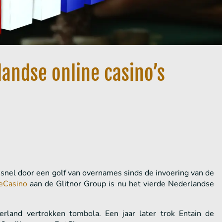
andse online casino’s
snel door een golf van overnames sinds de invoering van de
eCasino
aan de Glitnor Group is nu het vierde Nederlandse
erland vertrokken tombola. Een jaar later trok Entain de