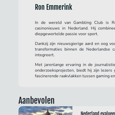
Ron Emmerink
In de wereld van Gambling Club is Ron
casinonieuws in Nederland. Hij combinee
diepgewortelde passie voor sport.
Dankzij zijn nieuwsgierige aard en oog voo
transformaties binnen de Nederlandse cas
integreert.
Met jarenlange ervaring in de journalisti
onderzoeksprojecten, biedt hij zijn lezer
fascinerende raakvlakken tussen gaming en
Aanbevolen
Nederland evaluee