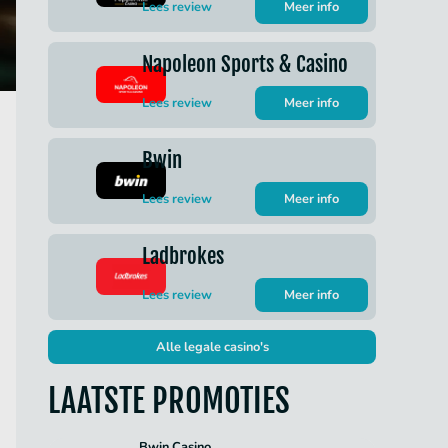
Lees review
Meer info
Napoleon Sports & Casino
Lees review
Meer info
Bwin
Lees review
Meer info
Ladbrokes
Lees review
Meer info
Alle legale casino's
LAATSTE PROMOTIES
Bwin Casino