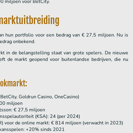
0 miljoen voor BetCity.
 marktuitbreiding
n hun portfolio voor een bedrag van € 27,5 miljoen. Nu is
bedrag onbekend.
kt in de belangstelling staat van grote spelers. De nieuwe
eft de markt geopend voor buitenlandse bedrijven, die nu
gokmarkt:
 BetCity, Goldrun Casino, OneCasino)
300 miljoen
sson: € 27,5 miljoen
sspelautoriteit (KSA): 24 (per 2024)
 voor de online markt: € 814 miljoen (verwacht in 2023)
e kansspelen: +20% sinds 2021