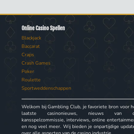
Online Casino Spellen
Blackjack
Baccarat
Craps
Crash Games
Poker
Roulette
Sportweddenschappen
Welkom bij Gambling Club, je favoriete bron voor h
laatste casinonieuws, nieuws van 
kansspelcommissie, interviews, online entertainme
en nog veel meer. Wij bieden je onpartijdige updat
over alle aspecten van de casino industrie.