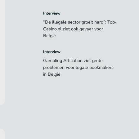
Interview
“De illegale sector groeit hard”: Top-
Casino.nl ziet ook gevaar voor
België
Interview
Gambling Affiliation ziet grote
problemen voor legale bookmakers
in België