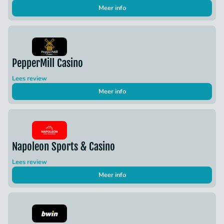
Meer info
PepperMill Casino
Lees review
Meer info
Napoleon Sports & Casino
Lees review
Meer info