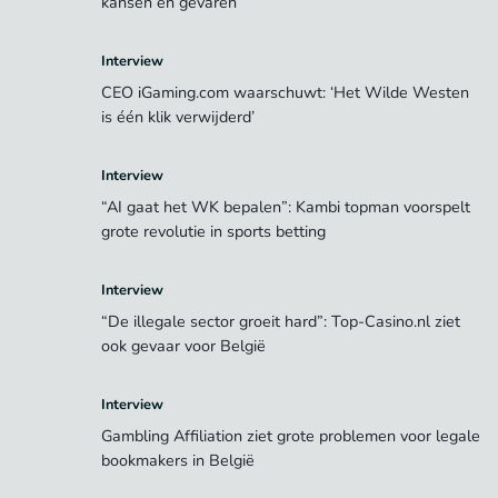
kansen én gevaren
Interview
CEO iGaming.com waarschuwt: ‘Het Wilde Westen
is één klik verwijderd’
Interview
“AI gaat het WK bepalen”: Kambi topman voorspelt
grote revolutie in sports betting
Interview
“De illegale sector groeit hard”: Top-Casino.nl ziet
ook gevaar voor België
Interview
Gambling Affiliation ziet grote problemen voor legale
bookmakers in België