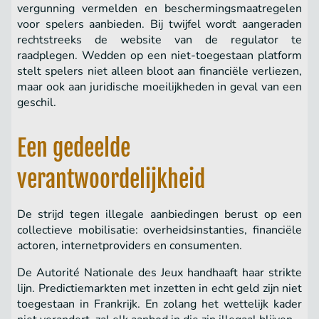
vergunning vermelden en beschermingsmaatregelen
voor spelers aanbieden. Bij twijfel wordt aangeraden
rechtstreeks de website van de regulator te
raadplegen. Wedden op een niet-toegestaan platform
stelt spelers niet alleen bloot aan financiële verliezen,
maar ook aan juridische moeilijkheden in geval van een
geschil.
Een gedeelde
verantwoordelijkheid
De strijd tegen illegale aanbiedingen berust op een
collectieve mobilisatie: overheidsinstanties, financiële
actoren, internetproviders en consumenten.
De Autorité Nationale des Jeux handhaaft haar strikte
lijn. Predictiemarkten met inzetten in echt geld zijn niet
toegestaan in Frankrijk. En zolang het wettelijk kader