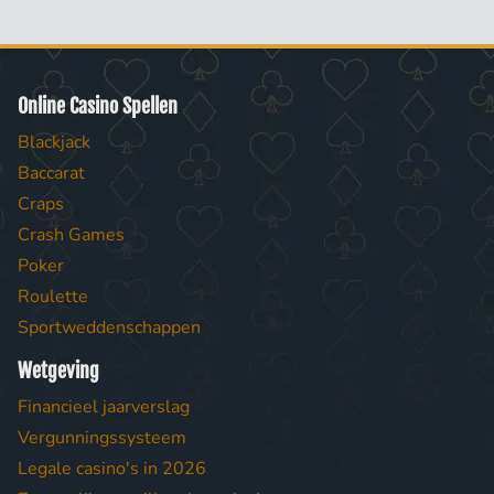
Online Casino Spellen
Blackjack
Baccarat
Craps
Crash Games
Poker
Roulette
Sportweddenschappen
Wetgeving
Financieel jaarverslag
Vergunningssysteem
Legale casino's in 2026