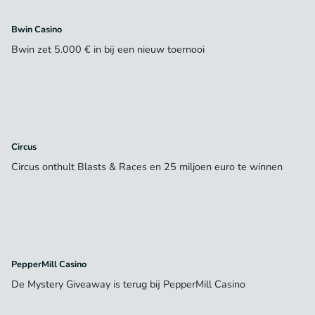
Bwin Casino
Bwin zet 5.000 € in bij een nieuw toernooi
Circus
Circus onthult Blasts & Races en 25 miljoen euro te winnen
PepperMill Casino
De Mystery Giveaway is terug bij PepperMill Casino