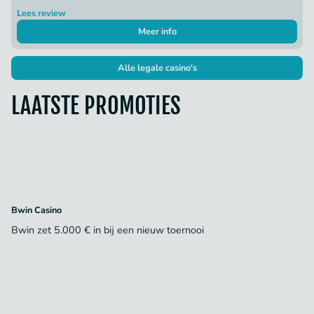
Lees review
Meer info
Alle legale casino's
LAATSTE PROMOTIES
Bwin Casino
Bwin zet 5.000 € in bij een nieuw toernooi