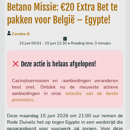
Betano Missie: €20 Extra Bet te
pakken voor België – Egypte!
Caroline B.
15 juni 00:01 - 15 juni 22:30 • Reading time: 3 minutes
Deze actie is helaas afgelopen!
Casinotoernooien en -aanbiedingen veranderen
heel snel. Ontdek nu de nieuwste actieve
aanbiedingen in onze
selectie van de beste
promoties
.
Deze maandag 15 juni 2026 om 21:00 uur nemen de
Rode Duivels het op tegen Egypte in een wedstrijd die
gegarandeerd voor vuurwerk zal zorgen. Voor deze