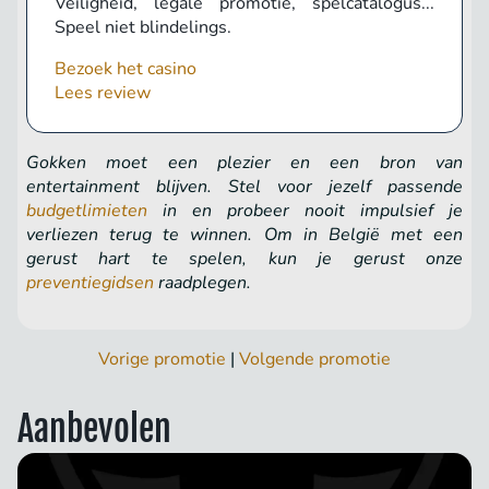
Veiligheid, legale promotie, spelcatalogus...
Speel niet blindelings.
Bezoek het casino
Lees review
Gokken moet een plezier en een bron van
entertainment blijven. Stel voor jezelf passende
budgetlimieten
in en probeer nooit impulsief je
verliezen terug te winnen. Om in België met een
gerust hart te spelen, kun je gerust onze
preventiegidsen
raadplegen.
Vorige promotie
|
Volgende promotie
Aanbevolen