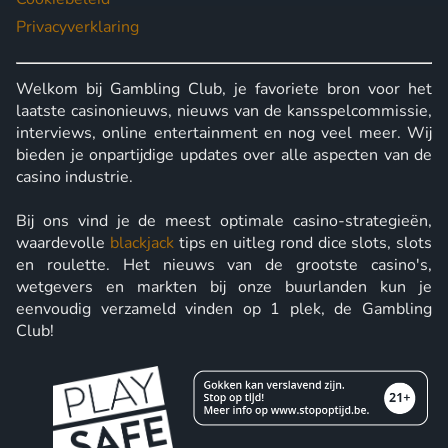
Privacyverklaring
Welkom bij Gambling Club, je favoriete bron voor het
laatste casinonieuws, nieuws van de kansspelcommissie,
interviews, online entertainment en nog veel meer. Wij
bieden je onpartijdige updates over alle aspecten van de
casino industrie.
Bij ons vind je de meest optimale casino-strategieën,
waardevolle
blackjack
tips en uitleg rond dice slots, slots
en roulette. Het nieuws van de grootste casino's,
wetgevers en markten bij onze buurlanden kun je
eenvoudig verzameld vinden op 1 plek, de Gambling
Club!