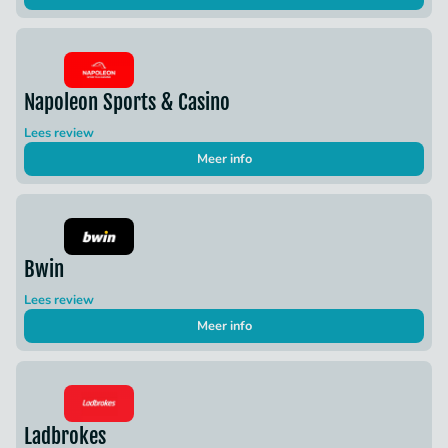
Napoleon Sports & Casino
Lees review
Meer info
Bwin
Lees review
Meer info
Ladbrokes