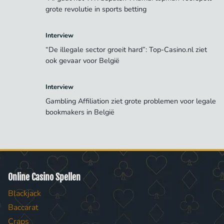
grote revolutie in sports betting
Interview
“De illegale sector groeit hard”: Top-Casino.nl ziet
ook gevaar voor België
Interview
Gambling Affiliation ziet grote problemen voor legale
bookmakers in België
Online Casino Spellen
Blackjack
Baccarat
Craps