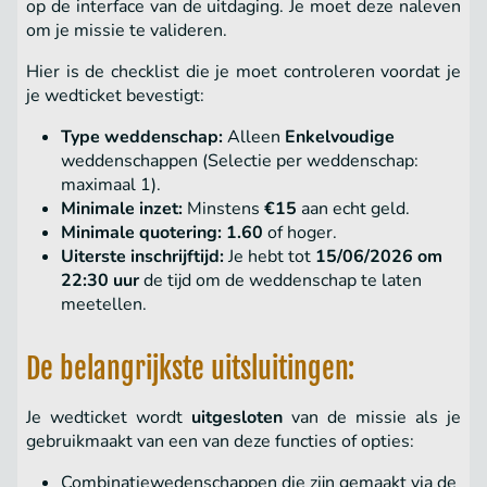
op de interface van de uitdaging. Je moet deze naleven
om je missie te valideren.
Hier is de checklist die je moet controleren voordat je
je wedticket bevestigt:
Type weddenschap:
Alleen
Enkelvoudige
weddenschappen (Selectie per weddenschap:
maximaal 1).
Minimale inzet:
Minstens
€15
aan echt geld.
Minimale quotering:
1.60
of hoger.
Uiterste inschrijftijd:
Je hebt tot
15/06/2026 om
22:30 uur
de tijd om de weddenschap te laten
meetellen.
De belangrijkste uitsluitingen:
Je wedticket wordt
uitgesloten
van de missie als je
gebruikmaakt van een van deze functies of opties:
Combinatiewedenschappen die zijn gemaakt via de