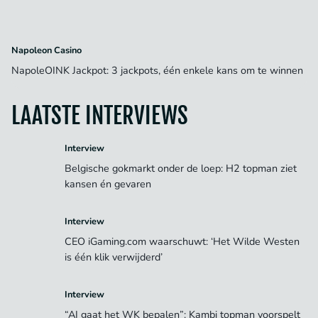
Napoleon Casino
NapoleOINK Jackpot: 3 jackpots, één enkele kans om te winnen
LAATSTE INTERVIEWS
Interview
Belgische gokmarkt onder de loep: H2 topman ziet
kansen én gevaren
Interview
CEO iGaming.com waarschuwt: ‘Het Wilde Westen
is één klik verwijderd’
Interview
“AI gaat het WK bepalen”: Kambi topman voorspelt