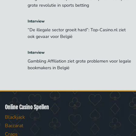
grote revolutie in sports betting
Interview
“De illegale sector groeit hard”: Top-Casino.nl ziet
ook gevaar voor België
Interview
Gambling Affiliation ziet grote problemen voor legale
bookmakers in België
Online Casino Spellen
Blackjack
Baccarat
Craps