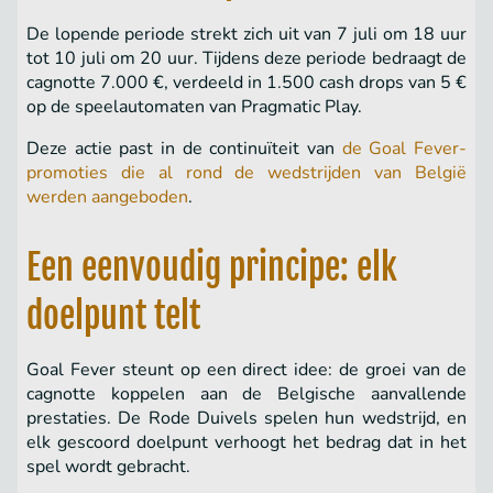
De lopende periode strekt zich uit van 7 juli om 18 uur
tot 10 juli om 20 uur. Tijdens deze periode bedraagt de
cagnotte 7.000 €, verdeeld in 1.500 cash drops van 5 €
op de speelautomaten van Pragmatic Play.
Deze actie past in de continuïteit van
de Goal Fever-
promoties die al rond de wedstrijden van België
werden aangeboden
.
Een eenvoudig principe: elk
doelpunt telt
Goal Fever steunt op een direct idee: de groei van de
cagnotte koppelen aan de Belgische aanvallende
prestaties. De Rode Duivels spelen hun wedstrijd, en
elk gescoord doelpunt verhoogt het bedrag dat in het
spel wordt gebracht.