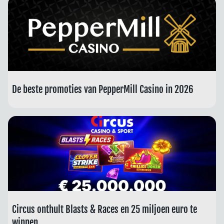
De beste promoties van PepperMill Casino in 2026
Circus onthult Blasts & Races en 25 miljoen euro te
winnen