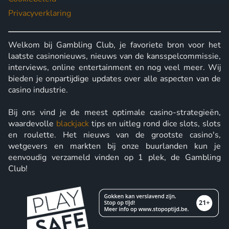
Privacyverklaring
Welkom bij Gambling Club, je favoriete bron voor het
laatste casinonieuws, nieuws van de kansspelcommissie,
interviews, online entertainment en nog veel meer. Wij
bieden je onpartijdige updates over alle aspecten van de
casino industrie.
Bij ons vind je de meest optimale casino-strategieën,
waardevolle
blackjack
tips en uitleg rond dice slots, slots
en roulette. Het nieuws van de grootste casino's,
wetgevers en markten bij onze buurlanden kun je
eenvoudig verzameld vinden op 1 plek, de Gambling
Club!