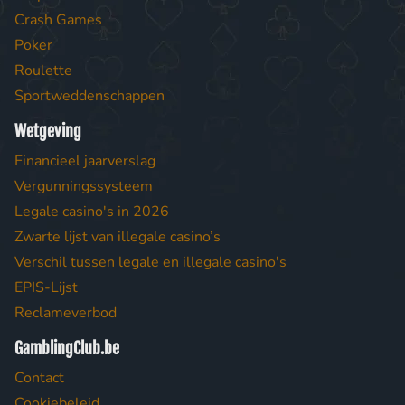
Crash Games
Poker
Roulette
Sportweddenschappen
Wetgeving
Financieel jaarverslag
Vergunningssysteem
Legale casino's in 2026
Zwarte lijst van illegale casino’s
Verschil tussen legale en illegale casino's
EPIS-Lijst
Reclameverbod
GamblingClub.be
Contact
Cookiebeleid