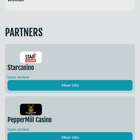
PARTNERS
Starcasino
Lees review
Meer info
PepperMill Casino
Lees review
Meer info