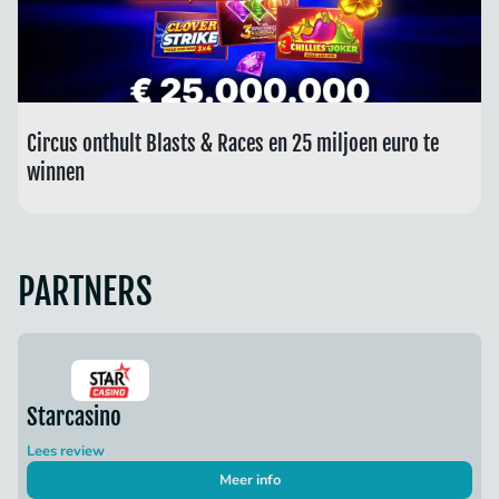
Circus onthult Blasts & Races en 25 miljoen euro te
winnen
PARTNERS
Starcasino
Lees review
Meer info