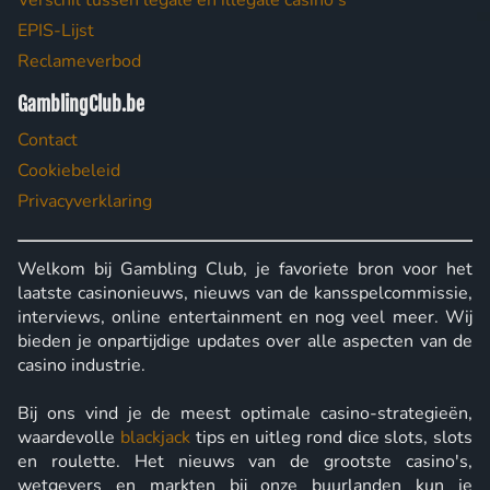
Verschil tussen legale en illegale casino's
EPIS-Lijst
Reclameverbod
GamblingClub.be
Contact
Cookiebeleid
Privacyverklaring
Welkom bij Gambling Club, je favoriete bron voor het
laatste casinonieuws, nieuws van de kansspelcommissie,
interviews, online entertainment en nog veel meer. Wij
bieden je onpartijdige updates over alle aspecten van de
casino industrie.
Bij ons vind je de meest optimale casino-strategieën,
waardevolle
blackjack
tips en uitleg rond dice slots, slots
en roulette. Het nieuws van de grootste casino's,
wetgevers en markten bij onze buurlanden kun je