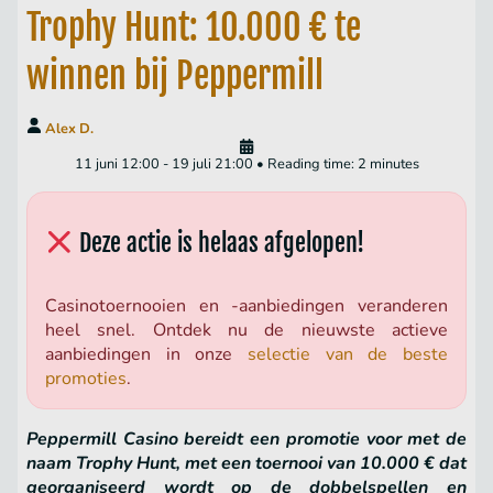
Trophy Hunt: 10.000 € te
winnen bij Peppermill
Alex D.
11 juni 12:00 - 19 juli 21:00 • Reading time: 2 minutes
Deze actie is helaas afgelopen!
Casinotoernooien en -aanbiedingen veranderen
heel snel. Ontdek nu de nieuwste actieve
aanbiedingen in onze
selectie van de beste
promoties
.
Peppermill Casino bereidt een promotie voor met de
naam Trophy Hunt, met een toernooi van 10.000 € dat
georganiseerd wordt op de dobbelspellen en