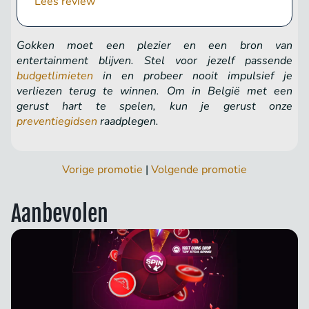
Lees review
Gokken moet een plezier en een bron van
entertainment blijven. Stel voor jezelf passende
budgetlimieten
in en probeer nooit impulsief je
verliezen terug te winnen. Om in België met een
gerust hart te spelen, kun je gerust onze
preventiegidsen
raadplegen.
Vorige promotie
|
Volgende promotie
Aanbevolen