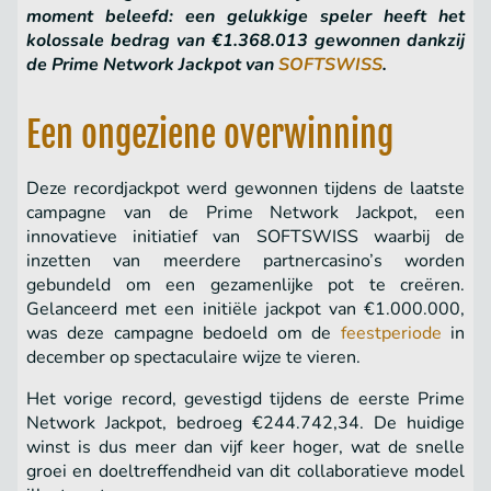
moment beleefd: een gelukkige speler heeft het
kolossale bedrag van €1.368.013 gewonnen dankzij
de Prime Network Jackpot van
SOFTSWISS
.
Een ongeziene overwinning
Deze recordjackpot werd gewonnen tijdens de laatste
campagne van de Prime Network Jackpot, een
innovatieve initiatief van SOFTSWISS waarbij de
inzetten van meerdere partnercasino’s worden
gebundeld om een gezamenlijke pot te creëren.
Gelanceerd met een initiële jackpot van €1.000.000,
was deze campagne bedoeld om de
feestperiode
in
december op spectaculaire wijze te vieren.
Het vorige record, gevestigd tijdens de eerste Prime
Network Jackpot, bedroeg €244.742,34. De huidige
winst is dus meer dan vijf keer hoger, wat de snelle
groei en doeltreffendheid van dit collaboratieve model