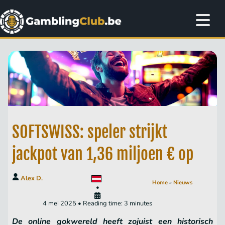
SOFTSWISS: speler strijkt
jackpot van 1,36 miljoen € op
Alex D.
Home
»
Nieuws
•
4 mei 2025 • Reading time: 3 minutes
De online gokwereld heeft zojuist een historisch