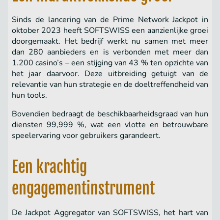
Sinds de lancering van de Prime Network Jackpot in
oktober 2023 heeft SOFTSWISS een aanzienlijke groei
doorgemaakt. Het bedrijf werkt nu samen met meer
dan 280 aanbieders en is verbonden met meer dan
1.200 casino’s – een stijging van 43 % ten opzichte van
het jaar daarvoor. Deze uitbreiding getuigt van de
relevantie van hun strategie en de doeltreffendheid van
hun tools.
Bovendien bedraagt de beschikbaarheidsgraad van hun
diensten 99,999 %, wat een vlotte en betrouwbare
speelervaring voor gebruikers garandeert.
Een krachtig
engagementinstrument
De Jackpot Aggregator van SOFTSWISS, het hart van