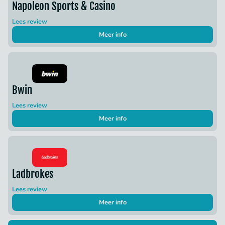
Napoleon Sports & Casino
Lees review
Meer info
Bwin
Lees review
Meer info
Ladbrokes
Lees review
Meer info