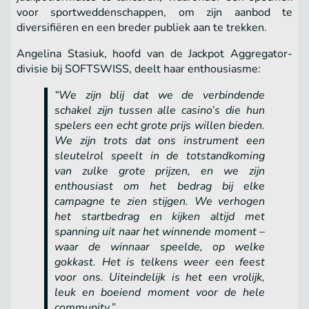
voor sportweddenschappen, om zijn aanbod te
diversifiëren en een breder publiek aan te trekken.
Angelina Stasiuk, hoofd van de Jackpot Aggregator-
divisie bij SOFTSWISS, deelt haar enthousiasme:
“We zijn blij dat we de verbindende
schakel zijn tussen alle casino’s die hun
spelers een echt grote prijs willen bieden.
We zijn trots dat ons instrument een
sleutelrol speelt in de totstandkoming
van zulke grote prijzen, en we zijn
enthousiast om het bedrag bij elke
campagne te zien stijgen. We verhogen
het startbedrag en kijken altijd met
spanning uit naar het winnende moment –
waar de winnaar speelde, op welke
gokkast. Het is telkens weer een feest
voor ons. Uiteindelijk is het een vrolijk,
leuk en boeiend moment voor de hele
community.”