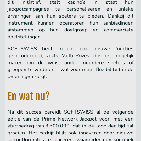
dit initiatief, stelt casino’s in staat hun
jackpotcampagnes te personaliseren en unieke
ervaringen aan hun spelers te bieden. Dankzij dit
instrument kunnen operatoren hun aanbiedingen
afstemmen op hun doelgroep en commerciële
doelstellingen.
SOFTSWISS heeft recent ook nieuwe functies
geïntroduceerd, zoals Multi-Prizes, die het mogelijk
maken om de winst onder meerdere spelers of
groepen te verdelen – wat voor meer flexibiliteit in de
beloningen zorgt.
En wat nu?
Na dit succes bereidt SOFTSWISS al de volgende
editie van de Prime Network Jackpot voor, met een
startbedrag van €500.000, dat in de loop der tijd zal
groeien. Het bedrijf blijft ook innoveren door nieuwe
jackpotformules te lanceren, waaronder een specifiek