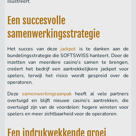
illustreert.
Een succesvolle
samenwerkingsstrategie
Het succes van deze
jackpot
is te danken aan de
bundelingsstrategie die SOFTSWISS hanteert. Door de
inzetten van meerdere casino’s samen te brengen,
creëert het bedrijf een aantrekkelijkere jackpot voor
spelers, terwijl het risico wordt gespreid over de
operatoren.
Deze
samenwerkingsaanpak
heeft al vele partners
overtuigd en blijft nieuwe casino’s aantrekken, die
overtuigd zijn van de voordelen: hogere winsten voor
spelers en meer zichtbaarheid voor de operatoren.
Een indrukwekkende groei