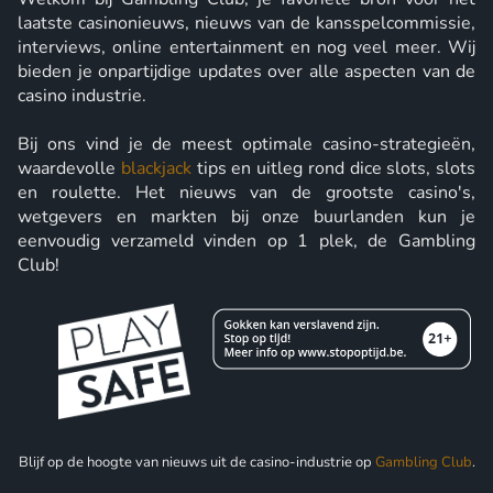
laatste casinonieuws, nieuws van de kansspelcommissie,
interviews, online entertainment en nog veel meer. Wij
bieden je onpartijdige updates over alle aspecten van de
casino industrie.
Bij ons vind je de meest optimale casino-strategieën,
waardevolle
blackjack
tips en uitleg rond dice slots, slots
en roulette. Het nieuws van de grootste casino's,
wetgevers en markten bij onze buurlanden kun je
eenvoudig verzameld vinden op 1 plek, de Gambling
Club!
Blijf op de hoogte van nieuws uit de casino-industrie op
Gambling Club
.