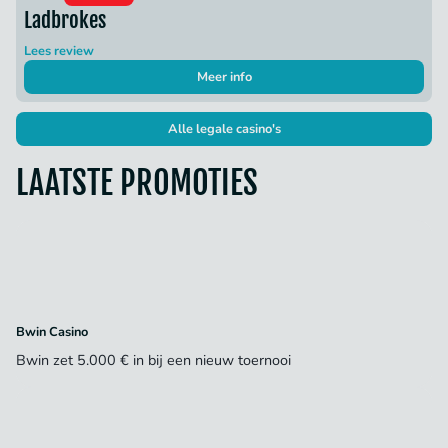
Ladbrokes
Lees review
Meer info
Alle legale casino's
LAATSTE PROMOTIES
Bwin Casino
Bwin zet 5.000 € in bij een nieuw toernooi