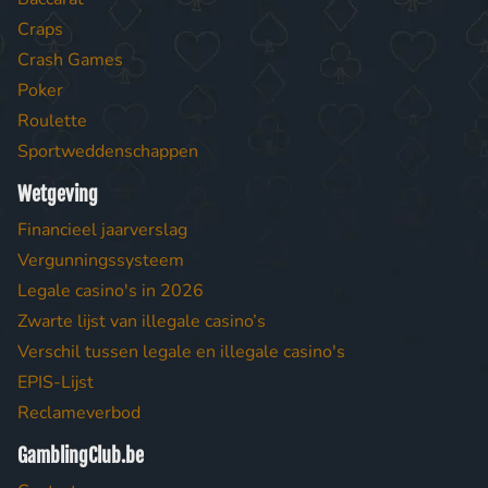
Craps
Crash Games
Poker
Roulette
Sportweddenschappen
Wetgeving
Financieel jaarverslag
Vergunningssysteem
Legale casino's in 2026
Zwarte lijst van illegale casino’s
Verschil tussen legale en illegale casino's
EPIS-Lijst
Reclameverbod
GamblingClub.be