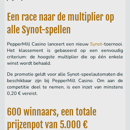
Een race naar de multiplier op
alle Synot-spellen
PepperMill Casino lanceert een nieuw
Synot
-toernooi.
Het klassement is gebaseerd op een eenvoudig
criterium: de hoogste multiplier die op één enkele
winst wordt behaald.
De promotie geldt voor alle Synot-speelautomaten die
beschikbaar zijn bij PepperMill Casino. Om aan de
competitie deel te nemen, is een inzet van minstens
0,20 € vereist.
600 winnaars, een totale
prijzenpot van 5.000 €