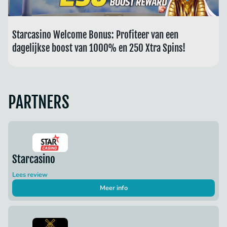
Starcasino Welcome Bonus: Profiteer van een
dagelijkse boost van 1000% en 250 Xtra Spins!
PARTNERS
Starcasino
Lees review
Meer info