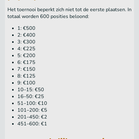
Het toernooi beperkt zich niet tot de eerste plaatsen. In
totaal worden 600 posities beloond:
1: €500
2: €400
3: €300
4: €225
5: €200
6: €175
7: €150
8: €125
9: €100
10–15: €50
16–50: €25
51–100: €10
101–200: €5
201–450: €2
451–600: €1