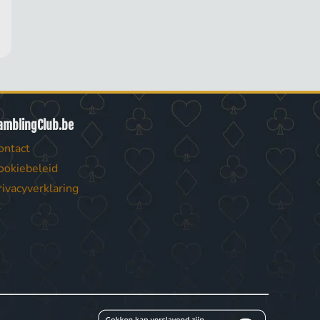
amblingClub.be
ontact
ookiebeleid
rivacyverklaring