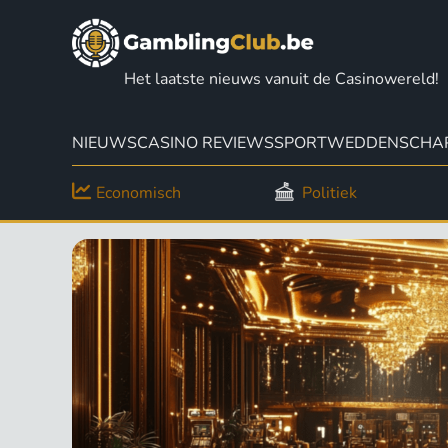
Het laatste nieuws vanuit de Casinowereld!
NIEUWS
CASINO REVIEWS
SPORTWEDDENSCHA
Economisch
Politiek