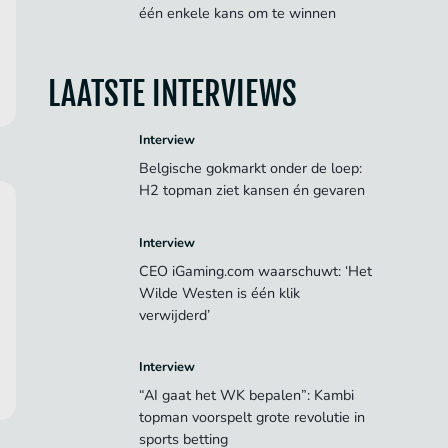
één enkele kans om te winnen
LAATSTE INTERVIEWS
Interview
Belgische gokmarkt onder de loep:
H2 topman ziet kansen én gevaren
Interview
CEO iGaming.com waarschuwt: ‘Het
Wilde Westen is één klik
verwijderd’
Interview
“AI gaat het WK bepalen”: Kambi
topman voorspelt grote revolutie in
sports betting