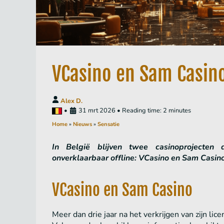
VCasino en Sam Casino
Alex D.
•
31 mrt 2026 • Reading time: 2 minutes
Home
»
Nieuws
»
Sensatie
In België blijven twee casinoprojecten d
onverklaarbaar offline: VCasino en Sam Casino
VCasino en Sam Casino
Meer dan drie jaar na het verkrijgen van zijn lic