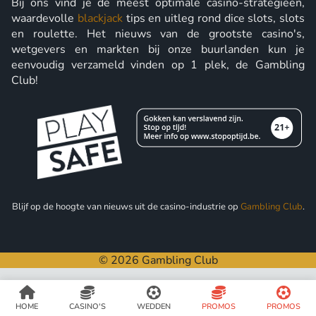
Bij ons vind je de meest optimale casino-strategieën,
waardevolle
blackjack
tips en uitleg rond dice slots, slots
en roulette. Het nieuws van de grootste casino's,
wetgevers en markten bij onze buurlanden kun je
eenvoudig verzameld vinden op 1 plek, de Gambling
Club!
Blijf op de hoogte van nieuws uit de casino-industrie op
Gambling Club
.
© 2026 Gambling Club
HOME
CASINO'S
WEDDEN
PROMOS
PROMOS