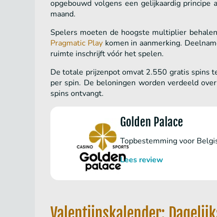
opgebouwd volgens een gelijkaardig principe 
maand.
Spelers moeten de hoogste multiplier behalen 
Pragmatic Play
komen in aanmerking. Deelname v
ruimte inschrijft vóór het spelen.
De totale prijzenpot omvat 2.550 gratis spins
per spin. De beloningen worden verdeeld over 
spins ontvangt.
Golden Palace
Topbestemming voor Belgis
Lees review
Valentijnskalender: Dagelij