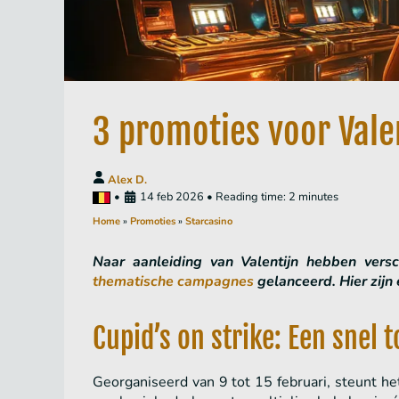
3 promoties voor Vale
Alex D.
•
14 feb 2026 • Reading time: 2 minutes
Home
»
Promoties
»
Starcasino
Naar aanleiding van Valentijn hebben versch
thematische campagnes
gelanceerd. Hier zijn 
Cupid’s on strike: Een snel 
Georganiseerd van 9 tot 15 februari, steunt he