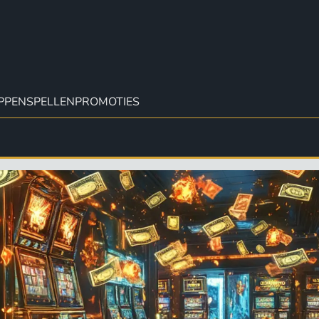
PPEN
SPELLEN
PROMOTIES