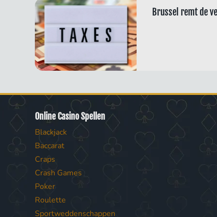
Brussel remt de v
Online Casino Spellen
Blackjack
Baccarat
Craps
Crash Games
Poker
Roulette
Sportweddenschappen