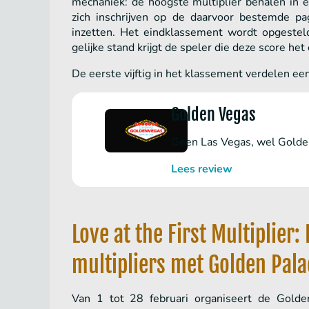
mechaniek: de hoogste multiplier behalen in
zich inschrijven op de daarvoor bestemde pa
inzetten. Het eindklassement wordt opgesteld
gelijke stand krijgt de speler die deze score he
De eerste vijftig in het klassement verdelen een
Golden Vegas
Geen Las Vegas, wel Golde
Lees review
Love at the First Multiplier
multipliers met Golden Pala
Van 1 tot 28 februari organiseert de Golden