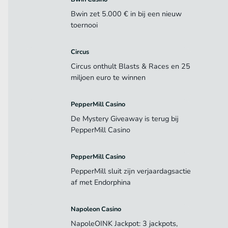
Bwin zet 5.000 € in bij een nieuw
toernooi
Circus
Circus onthult Blasts & Races en 25
miljoen euro te winnen
PepperMill Casino
De Mystery Giveaway is terug bij
PepperMill Casino
PepperMill Casino
PepperMill sluit zijn verjaardagsactie
af met Endorphina
Napoleon Casino
NapoleOINK Jackpot: 3 jackpots,