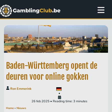
Baden-Württemberg opent de
deuren voor online gokken
Ron Emmerink
•
26 feb 2025 • Reading time: 3 minutes
Home
»
Nieuws