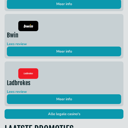
Meer info
Bwin
Lees review
Meer info
Ladbrokes
Lees review
Meer info
Alle legale casino's