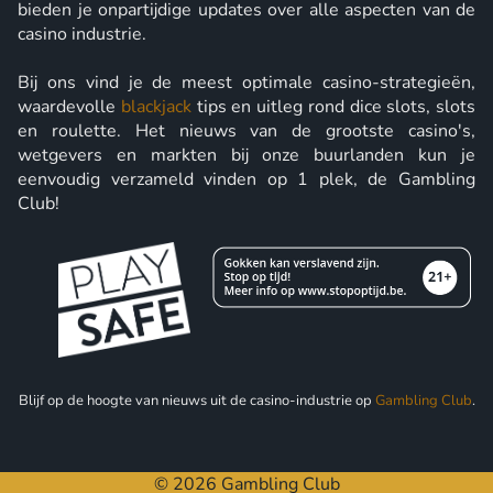
bieden je onpartijdige updates over alle aspecten van de
casino industrie.
Bij ons vind je de meest optimale casino-strategieën,
waardevolle
blackjack
tips en uitleg rond dice slots, slots
en roulette. Het nieuws van de grootste casino's,
wetgevers en markten bij onze buurlanden kun je
eenvoudig verzameld vinden op 1 plek, de Gambling
Club!
Blijf op de hoogte van nieuws uit de casino-industrie op
Gambling Club
.
© 2026 Gambling Club