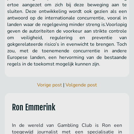
ertoe aangezet om zich bij deze beweging aan te
sluiten. Deze ontwikkeling wordt ook gezien als een
antwoord op de internationale concurrentie, vooral in
landen waar de regelgeving minder streng is.Voorlopig
geven de autoriteiten de voorkeur aan strikte controle
om veiligheid, regulering en preventie van
gokgerelateerde risico’s in evenwicht te brengen. Toch
zou, met de toenemende concurrentie in andere
Europese landen, een hervorming van de bestaande
regels in de toekomst mogelijk kunnen zijn.
Vorige post
|
Volgende post
Ron Emmerink
In de wereld van Gambling Club is Ron een
toegewijd journalist met een specialisatie in