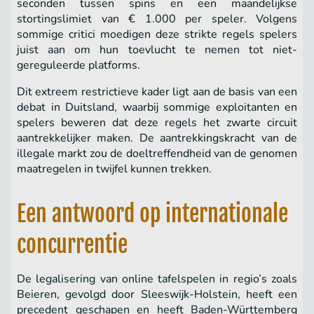
seconden tussen spins en een maandelijkse
stortingslimiet van € 1.000 per speler. Volgens
sommige critici moedigen deze strikte regels spelers
juist aan om hun toevlucht te nemen tot niet-
gereguleerde platforms.
Dit extreem restrictieve kader ligt aan de basis van een
debat in Duitsland, waarbij sommige exploitanten en
spelers beweren dat deze regels het zwarte circuit
aantrekkelijker maken. De aantrekkingskracht van de
illegale markt zou de doeltreffendheid van de genomen
maatregelen in twijfel kunnen trekken.
Een antwoord op internationale
concurrentie
De legalisering van online tafelspelen in regio’s zoals
Beieren, gevolgd door Sleeswijk-Holstein, heeft een
precedent geschapen en heeft Baden-Württemberg