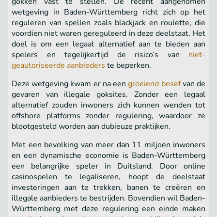
gokken vast te stellen. De recent aangenomen
wetgeving in Baden-Württemberg richt zich op het
reguleren van spellen zoals blackjack en roulette, die
voordien niet waren gereguleerd in deze deelstaat. Het
doel is om een legaal alternatief aan te bieden aan
spelers en tegelijkertijd de risico’s van
niet-
geautoriseerde aanbieders
te beperken.
Deze wetgeving kwam er na een
groeiend besef
van de
gevaren van illegale goksites. Zonder een legaal
alternatief zouden inwoners zich kunnen wenden tot
offshore platforms zonder regulering, waardoor ze
blootgesteld worden aan dubieuze praktijken.
Met een bevolking van meer dan 11 miljoen inwoners
en een dynamische economie is Baden-Württemberg
een belangrijke speler in Duitsland. Door online
casinospelen te legaliseren, hoopt de deelstaat
investeringen aan te trekken, banen te creëren en
illegale aanbieders te bestrijden. Bovendien wil Baden-
Württemberg met deze regulering een einde maken