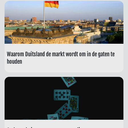
Waarom Duitsland de markt wordt om in de gaten te
houden