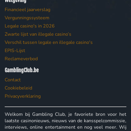
Wetgeving
Financieel jaarverslag
Vergunningssysteem
Legale casino's in 2026
Zwarte lijst van illegale casino’s
Verschil tussen legale en illegale casino's
EPIS-Lijst
Reclameverbod
GamblingClub.be
Contact
Cookiebeleid
Privacyverklaring
Welkom bij Gambling Club, je favoriete bron voor het
laatste casinonieuws, nieuws van de kansspelcommissie,
interviews, online entertainment en nog veel meer. Wij