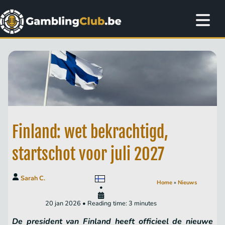
Finland: wet bekrachtigd,
startschot voor juli 2027
Sarah C.
Home
»
Nieuws
•
20 jan 2026 • Reading time: 3 minutes
De president van Finland heeft officieel de nieuwe