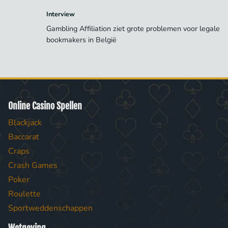
Interview
Gambling Affiliation ziet grote problemen voor legale
bookmakers in België
Online Casino Spellen
Blackjack
Baccarat
Craps
Crash Games
Poker
Roulette
Sportweddenschappen