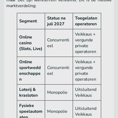
maar ziet zijn werkterrein verkleind. Dit is de nieuwe
marktverdeling:
Status na
Toegelaten
Segment
juli 2027
operatoren
Veikkaus +
Online
Concurrenti
vergunde
casino
eel
private
(Slots, Live)
operatoren
Online
Veikkaus +
sportwedd
Concurrenti
vergunde
enschappe
eel
private
n
operatoren
Loterij &
Uitsluitend
Monopolie
krasloten
Veikkaus
Fysieke
Uitsluitend
speelautom
Monopolie
Veikkaus
aten