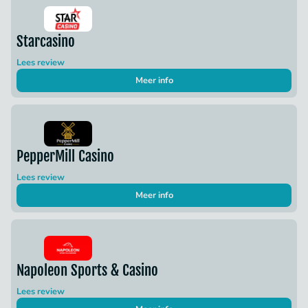
Starcasino
Lees review
Meer info
PepperMill Casino
Lees review
Meer info
Napoleon Sports & Casino
Lees review