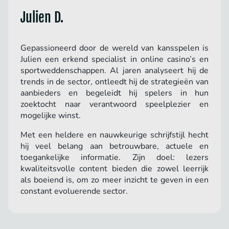
Julien D.
Gepassioneerd door de wereld van kansspelen is
Julien een erkend specialist in online casino’s en
sportweddenschappen. Al jaren analyseert hij de
trends in de sector, ontleedt hij de strategieën van
aanbieders en begeleidt hij spelers in hun
zoektocht naar verantwoord speelplezier en
mogelijke winst.
Met een heldere en nauwkeurige schrijfstijl hecht
hij veel belang aan betrouwbare, actuele en
toegankelijke informatie. Zijn doel: lezers
kwaliteitsvolle content bieden die zowel leerrijk
als boeiend is, om zo meer inzicht te geven in een
constant evoluerende sector.