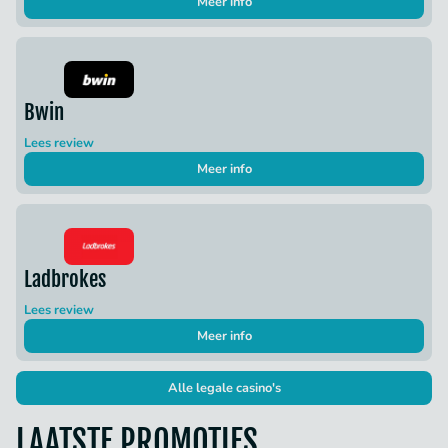
Meer info
Bwin
Lees review
Meer info
Ladbrokes
Lees review
Meer info
Alle legale casino's
LAATSTE PROMOTIES