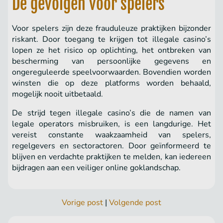
De gevolgen voor spelers
Voor spelers zijn deze frauduleuze praktijken bijzonder
riskant. Door toegang te krijgen tot illegale casino’s
lopen ze het risico op oplichting, het ontbreken van
bescherming van persoonlijke gegevens en
ongereguleerde speelvoorwaarden. Bovendien worden
winsten die op deze platforms worden behaald,
mogelijk nooit uitbetaald.
De strijd tegen illegale casino’s die de namen van
legale operators misbruiken, is een langdurige. Het
vereist constante waakzaamheid van spelers,
regelgevers en sectoractoren. Door geïnformeerd te
blijven en verdachte praktijken te melden, kan iedereen
bijdragen aan een veiliger online goklandschap.
Vorige post
|
Volgende post