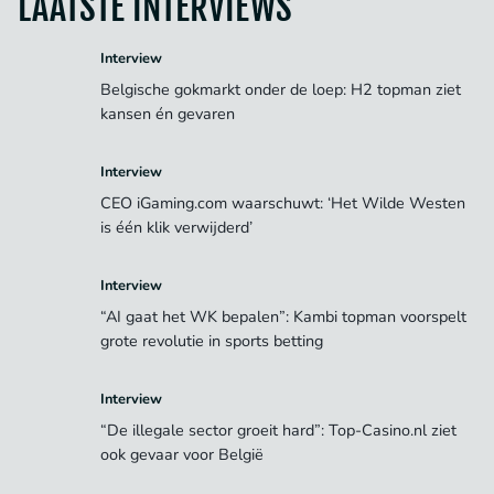
LAATSTE INTERVIEWS
Interview
Belgische gokmarkt onder de loep: H2 topman ziet
kansen én gevaren
Interview
CEO iGaming.com waarschuwt: ‘Het Wilde Westen
is één klik verwijderd’
Interview
“AI gaat het WK bepalen”: Kambi topman voorspelt
grote revolutie in sports betting
Interview
“De illegale sector groeit hard”: Top-Casino.nl ziet
ook gevaar voor België