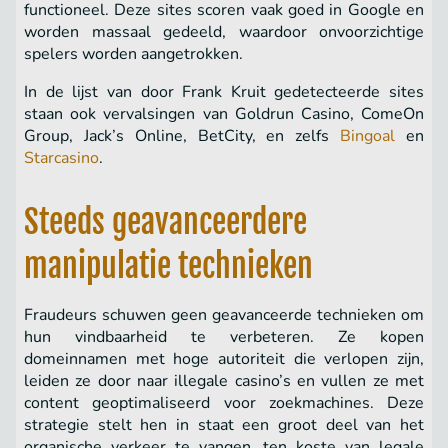
functioneel. Deze sites scoren vaak goed in Google en
worden massaal gedeeld, waardoor onvoorzichtige
spelers worden aangetrokken.
In de lijst van door Frank Kruit gedetecteerde sites
staan ook vervalsingen van Goldrun Casino, ComeOn
Group, Jack’s Online, BetCity, en zelfs
Bingoal
en
Starcasino
.
Steeds geavanceerdere
manipulatie technieken
Fraudeurs schuwen geen geavanceerde technieken om
hun vindbaarheid te verbeteren. Ze kopen
domeinnamen met hoge autoriteit die verlopen zijn,
leiden ze door naar illegale casino’s en vullen ze met
content geoptimaliseerd voor zoekmachines. Deze
strategie stelt hen in staat een groot deel van het
organische verkeer te vangen, ten koste van legale