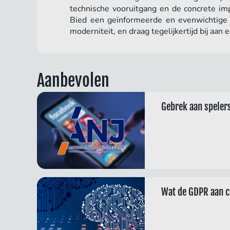
technische vooruitgang en de concrete impl
Bied een geïnformeerde en evenwichtige vi
moderniteit, en draag tegelijkertijd bij aa
Aanbevolen
Gebrek aan speler
Wat de GDPR aan c