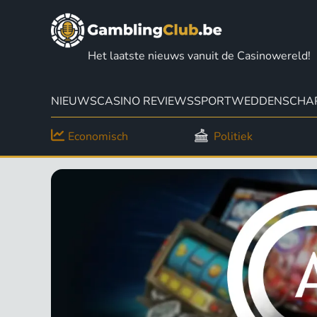
Het laatste nieuws vanuit de Casinowereld!
NIEUWS
CASINO REVIEWS
SPORTWEDDENSCHA
Economisch
Politiek