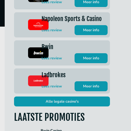
Lees review
Meer info
Napoleon Sports & Casino
Lees review
Meer info
Bwin
Lees review
Meer info
Ladbrokes
Lees review
Meer info
Alle legale casino's
LAATSTE PROMOTIES
Bwin Casino