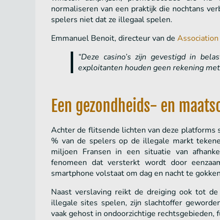
normaliseren van een praktijk die nochtans ve
spelers niet dat ze illegaal spelen.
Emmanuel Benoit, directeur van de
Association
“Deze casino’s zijn gevestigd in belas
exploitanten houden geen rekening met d
Een gezondheids- en maats
Achter de flitsende lichten van deze platforms 
% van de spelers op de illegale markt teken
miljoen Fransen in een situatie van afhanke
fenomeen dat versterkt wordt door eenzaam
smartphone volstaat om dag en nacht te gokken,
Naast verslaving reikt de dreiging ook tot d
illegale sites spelen, zijn slachtoffer geworden
vaak gehost in ondoorzichtige rechtsgebieden, 