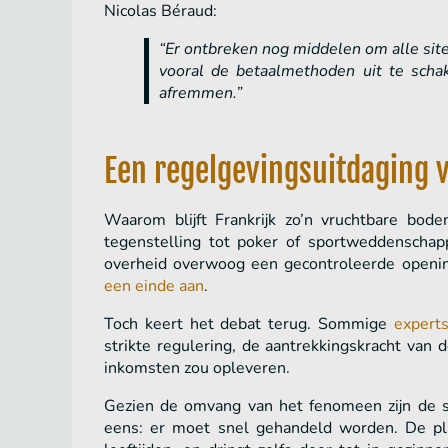
Nicolas Béraud:
“Er ontbreken nog middelen om alle site
vooral de betaalmethoden uit te schak
afremmen.”
Een regelgevingsuitdaging v
Waarom blijft Frankrijk zo’n vruchtbare bod
tegenstelling tot poker of sportweddenschap
overheid overwoog een gecontroleerde openin
een einde aan
.
Toch keert het debat terug. Sommige
expert
strikte regulering, de aantrekkingskracht van 
inkomsten zou opleveren.
Gezien de omvang van het fenomeen zijn de s
eens: er moet snel gehandeld worden. De plaa