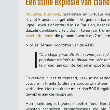
Een stille explosie van clan
Roulette
,
blackjack
, gokkasten en virtuele w
zoveel Fransen aangetrokken. Volgens de bar
ligne), exclusief onthuld in Le Parisien, bezo
duizelingwekkend cijfer, dat in twee jaar tijd
parallelle markt
die geraamd wordt op 2 miljard
Nicolas Béraud, voorzitter van de AFJEL:
“Die stijging van 35 % in twee jaar tij
populaire casino’s te blokkeren. We heb
te vinden zijn op internet en in appstores
Gevestigd in het buitenland, vaak in belasting
vacuüm in Frankrijk. Binnen Europa zijn alleen
verbieden. Het resultaat: meer dan 500 illegal
gewijd is aan casinospelen.
Hun marketing is bijzonder doeltreffend. Geric
winsten aanprijzen, promotiecodes die via