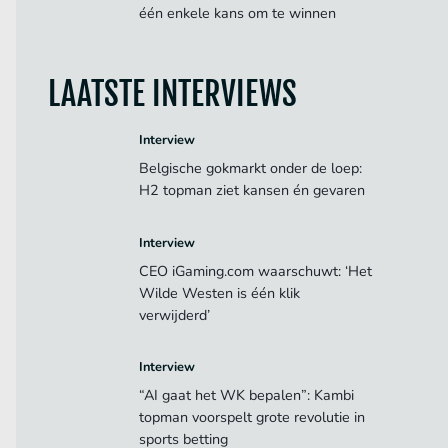
één enkele kans om te winnen
LAATSTE INTERVIEWS
Interview
Belgische gokmarkt onder de loep:
H2 topman ziet kansen én gevaren
Interview
CEO iGaming.com waarschuwt: ‘Het
Wilde Westen is één klik
verwijderd’
Interview
“AI gaat het WK bepalen”: Kambi
topman voorspelt grote revolutie in
sports betting