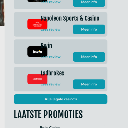
Lees review
Meer info
Napoleon Sports & Casino
Lees review
Meer info
Bwin
Lees review
Meer info
Ladbrokes
Lees review
Meer info
Alle legale casino's
LAATSTE PROMOTIES
Bwin Casino