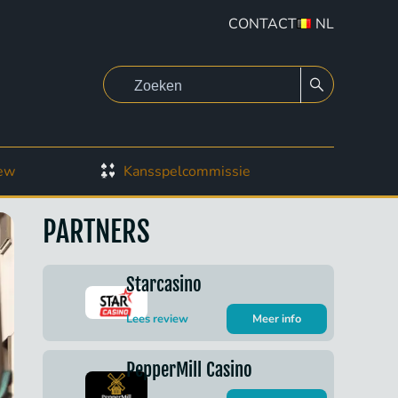
CONTACT
NL
iew
Kansspelcommissie
PARTNERS
Starcasino
Lees review
Meer info
PepperMill Casino