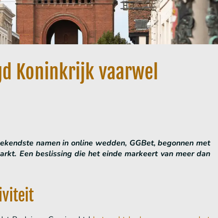
gd Koninkrijk vaarwel
bekendste namen in online wedden, GGBet, begonnen met
 markt. Een beslissing die het einde markeert van meer dan
viteit