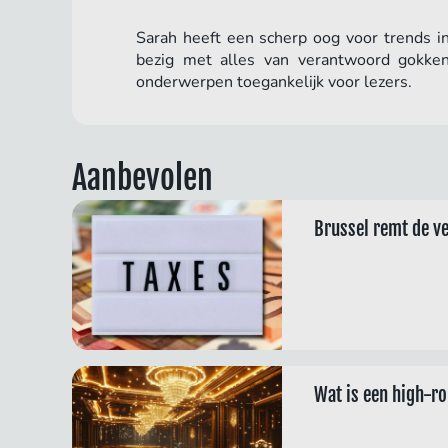
Sarah heeft een scherp oog voor trends i
bezig met alles van verantwoord gokken 
onderwerpen toegankelijk voor lezers.
Aanbevolen
Brussel remt de v
Wat is een high-ro