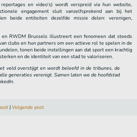
 reportages en video’s) wordt verspreid via hun website,
ctionele engagement sluit vanzelfsprekend aan bij het
 beide entiteiten dezelfde missie delen: verenigen,
 en RWDM Brussels illustreert een fenomeen dat steeds
van clubs en hun partners om een actieve rol te spelen in de
delen, tonen beide instellingen aan dat sport een krachtig
terken en de identiteit van een stad te valoriseren.
 veld overstijgt en wordt beleefd in de tribunes, de
 alle generaties verenigt. Samen laten we de hoofdstad
nkedIn.
post
|
Volgende post