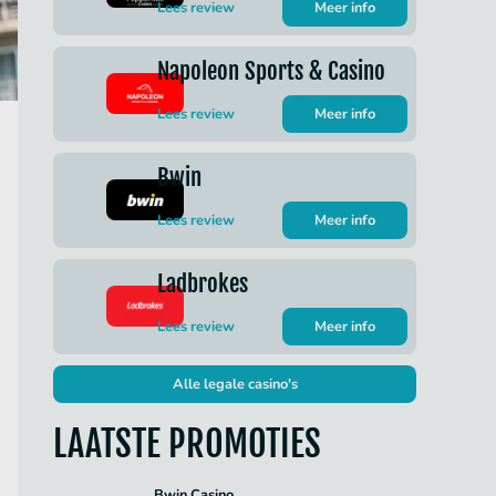
Lees review
Meer info
Napoleon Sports & Casino
Lees review
Meer info
Bwin
Lees review
Meer info
Ladbrokes
Lees review
Meer info
Alle legale casino's
LAATSTE PROMOTIES
Bwin Casino