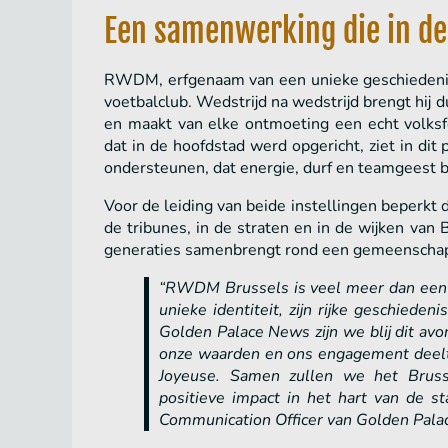
Een samenwerking die in de
RWDM, erfgenaam van een unieke geschiedenis
voetbalclub. Wedstrijd na wedstrijd brengt hi
en maakt van elke ontmoeting een echt volksf
dat in de hoofdstad werd opgericht, ziet in di
ondersteunen, dat energie, durf en teamgeest 
Voor de leiding van beide instellingen beperkt d
de tribunes, in de straten en in de wijken van 
generaties samenbrengt rond een gemeenschapp
“RWDM Brussels is veel meer dan een c
unieke identiteit, zijn rijke geschieden
Golden Palace News zijn we blij dit avo
onze waarden en ons engagement deelt,
Joyeuse. Samen zullen we het Brusse
positieve impact in het hart van de s
Communication Officer van Golden Pala