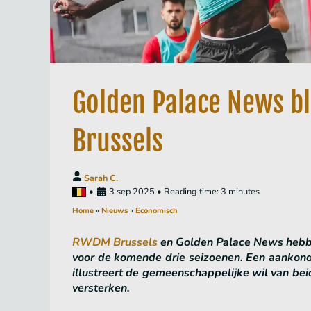
Golden Palace News bl
Brussels
Sarah C.
•
3 sep 2025 • Reading time: 3 minutes
Home
»
Nieuws
»
Economisch
RWDM Brussels
en Golden Palace News hebbe
voor de komende drie seizoenen. Een aankondi
illustreert de gemeenschappelijke wil van bei
versterken.