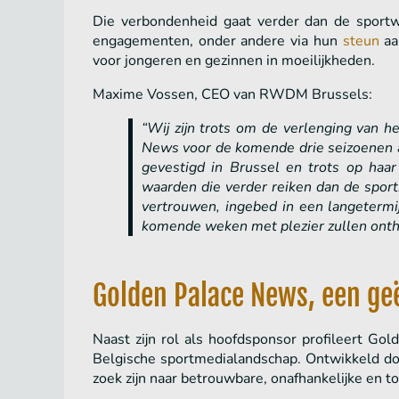
Die verbondenheid gaat verder dan de spor
engagementen, onder andere via hun
steun
aa
voor jongeren en gezinnen in moeilijkheden.
Maxime Vossen, CEO van RWDM Brussels:
“Wij zijn trots om de verlenging van 
News voor de komende drie seizoenen a
gevestigd in Brussel en trots op haa
waarden die verder reiken dan de sport
vertrouwen, ingebed in een langetermij
komende weken met plezier zullen onth
Golden Palace News, een g
Naast zijn rol als hoofdsponsor profileert Go
Belgische sportmedialandschap. Ontwikkeld doo
zoek zijn naar betrouwbare, onafhankelijke en to