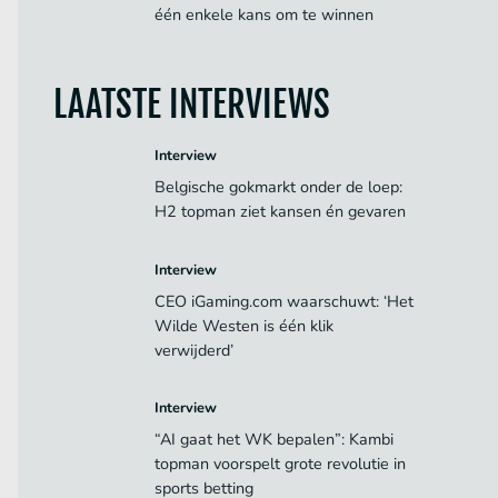
één enkele kans om te winnen
LAATSTE INTERVIEWS
Interview
Belgische gokmarkt onder de loep:
H2 topman ziet kansen én gevaren
Interview
CEO iGaming.com waarschuwt: ‘Het
Wilde Westen is één klik
verwijderd’
Interview
“AI gaat het WK bepalen”: Kambi
topman voorspelt grote revolutie in
sports betting