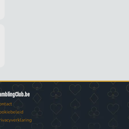
amblingClub.be
ontact
ookiebeleid
rivacyverklaring