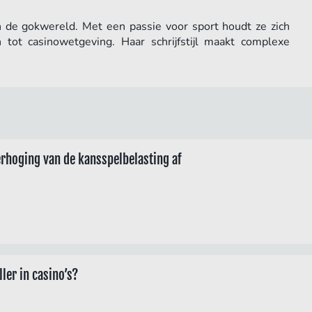
n de gokwereld. Met een passie voor sport houdt ze zich
tot casinowetgeving. Haar schrijfstijl maakt complexe
erhoging van de kansspelbelasting af
ller in casino’s?