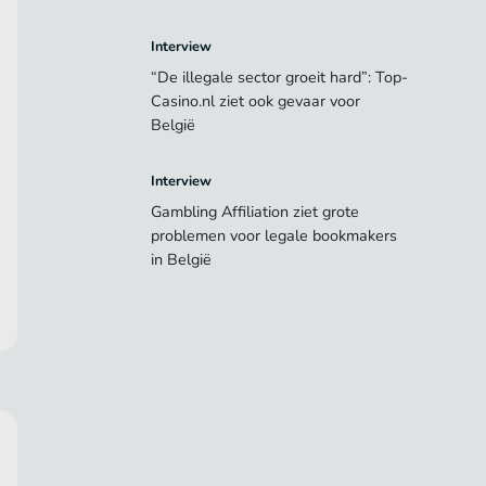
Interview
“De illegale sector groeit hard”: Top-
Casino.nl ziet ook gevaar voor
België
Interview
Gambling Affiliation ziet grote
problemen voor legale bookmakers
in België