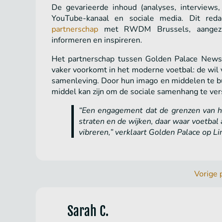
De gevarieerde inhoud (analyses, interviews,
YouTube-kanaal en sociale media. Dit reda
partnerschap
met RWDM Brussels, aangezien
informeren en inspireren.
Het partnerschap tussen Golden Palace News
vaker voorkomt in het moderne voetbal: de wil 
samenleving. Door hun imago en middelen te bun
middel kan zijn om de sociale samenhang te vers
“Een engagement dat de grenzen van het
straten en de wijken, daar waar voetbal
vibreren,” verklaart Golden Palace op Li
Vorige 
Sarah C.