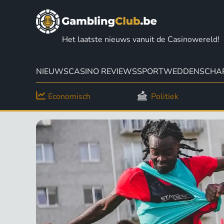
Het laatste nieuws vanuit de Casinowereld!
NIEUWS
CASINO REVIEWS
SPORTWEDDENSCHA
Economisch
Politiek