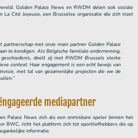
twereld. Golden Palace News en RWDM delen ook sociale
n La Cité Joyeuse, een Brusselse organisatie die zich inzet
het partnerschap met onze main partner Golden Palace
an te kondigen. Als Belgische familiale onderneming,
r geschiedenis, deelt zij met RWDM Brussels sterke
ieve context. Haar engagement is een echt bewijs van
nvisie, met tal van gezamenlijke projecten die we de
ullen.”
eëngageerde mediapartner
lden Palace News zich als een onmisbare speler binnen het
r BWC, richt het platform zich tot sportliefhebbers die op
egankelijke informatie.