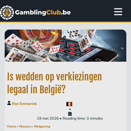
Is wedden op verkiezingen
legaal in België?
Ron Emmerink
•
19 mei 2026 • Reading time: 3 minutes
Home
»
Nieuws
»
Wetgeving