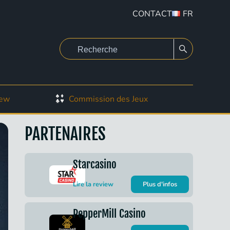
CONTACT
FR
iew
Commission des Jeux
PARTENAIRES
Starcasino
Lire la review
Plus d'infos
PepperMill Casino