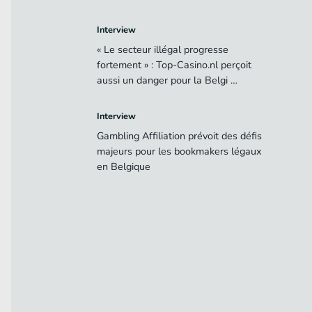
Interview
« Le secteur illégal progresse
fortement » : Top-Casino.nl perçoit
aussi un danger pour la Belgi …
Interview
Gambling Affiliation prévoit des défis
majeurs pour les bookmakers légaux
en Belgique