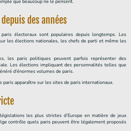
simple que beaucoup ne le pensent.
t depuis des années
aris électoraux sont populaires depuis longtemps. Les
r les élections nationales, les chefs de parti et même les
es, les paris politiques peuvent parfois représenter des
iale. Les élections impliquant des personnalités telles que
 généré d’énormes volumes de paris.
paris apparaître sur les sites de paris internationaux.
ricte
égislations les plus strictes d’Europe en matière de jeux
lge contrôle quels paris peuvent être légalement proposés