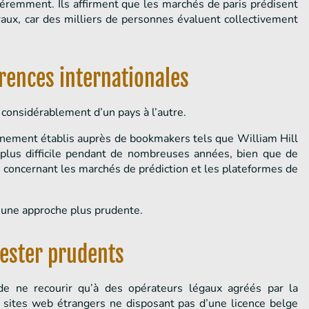
fféremment. Ils affirment que les marchés de paris prédisent
aux, car des milliers de personnes évaluent collectivement
érences internationales
t considérablement d’un pays à l’autre.
inement établis auprès de bookmakers tels que William Hill
 plus difficile pendant de nombreuses années, bien que de
concernant les marchés de prédiction et les plateformes de
r une approche plus prudente.
rester prudents
 de ne recourir qu’à des opérateurs légaux agréés par la
 sites web étrangers ne disposant pas d’une licence belge