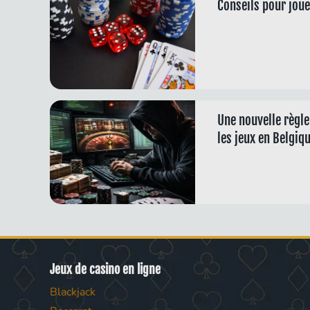
Conseils pour joue
Une nouvelle règle
les jeux en Belgiq
Jeux de casino en ligne
Blackjack