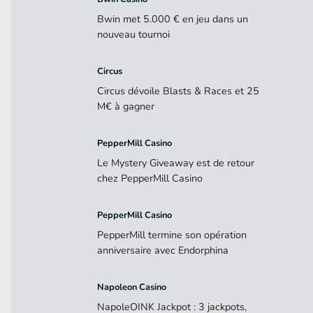
Bwin met 5.000 € en jeu dans un
nouveau tournoi
Circus
Circus dévoile Blasts & Races et 25
M€ à gagner
PepperMill Casino
Le Mystery Giveaway est de retour
chez PepperMill Casino
PepperMill Casino
PepperMill termine son opération
anniversaire avec Endorphina
Napoleon Casino
NapoleOINK Jackpot : 3 jackpots,