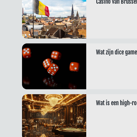
Casino van Brussel
Wat zijn dice game
Wat is een high-ro