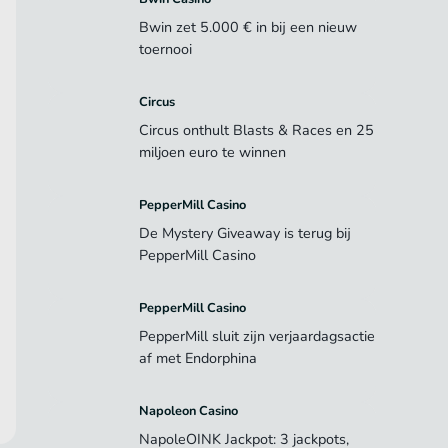
Bwin zet 5.000 € in bij een nieuw
toernooi
Circus
Circus onthult Blasts & Races en 25
miljoen euro te winnen
PepperMill Casino
De Mystery Giveaway is terug bij
PepperMill Casino
PepperMill Casino
PepperMill sluit zijn verjaardagsactie
af met Endorphina
Napoleon Casino
NapoleOINK Jackpot: 3 jackpots,