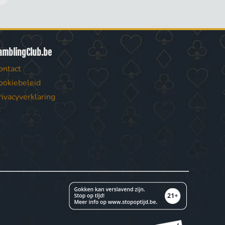
amblingClub.be
ontact
ookiebeleid
rivacyverklaring