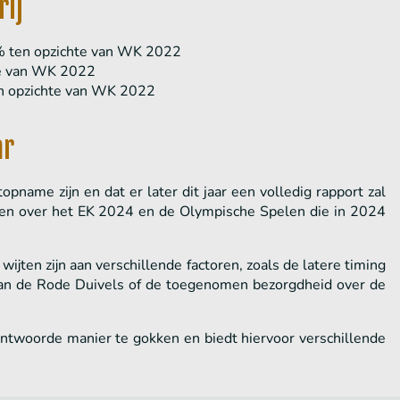
rij
0% ten opzichte van WK 2022
te van WK 2022
en opzichte van WK 2022
ar
name zijn en dat er later dit jaar een volledig rapport zal
gen over het EK 2024 en de Olympische Spelen die in 2024
ijten zijn aan verschillende factoren, zoals de latere timing
 van de Rode Duivels of de toegenomen bezorgdheid over de
ntwoorde manier te gokken en biedt hiervoor verschillende