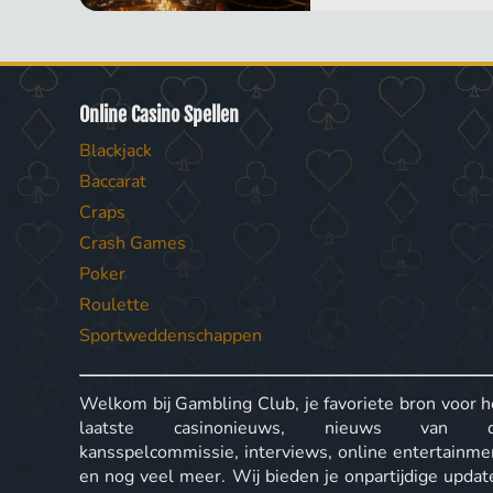
Online Casino Spellen
Blackjack
Baccarat
Craps
Crash Games
Poker
Roulette
Sportweddenschappen
Welkom bij Gambling Club, je favoriete bron voor h
laatste casinonieuws, nieuws van 
kansspelcommissie, interviews, online entertainme
en nog veel meer. Wij bieden je onpartijdige updat