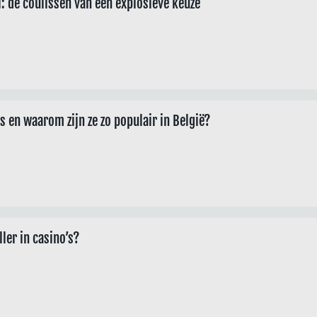
: de coulissen van een explosieve keuze
s en waarom zijn ze zo populair in België?
ller in casino’s?