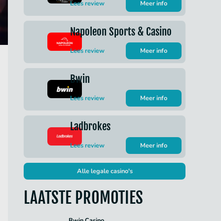
Lees review
Meer info
Napoleon Sports & Casino
Lees review
Meer info
Bwin
Lees review
Meer info
Ladbrokes
Lees review
Meer info
Alle legale casino's
LAATSTE PROMOTIES
Bwin Casino