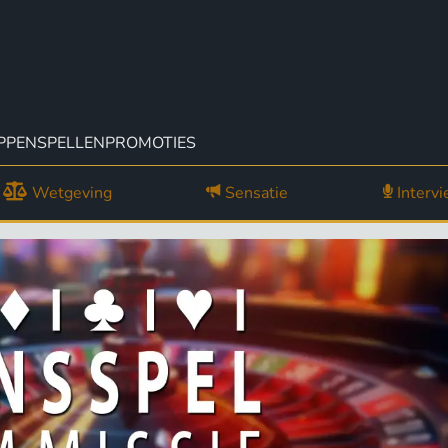
PPEN
SPELLEN
PROMOTIES
Wetgeving
Sensatie
Interv