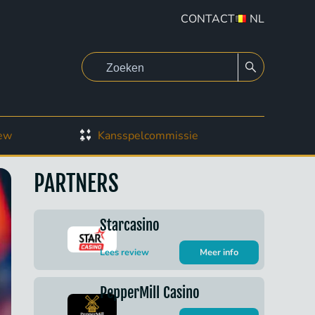
CONTACT
NL
iew
Kansspelcommissie
PARTNERS
Starcasino
Lees review
Meer info
PepperMill Casino