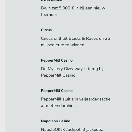
Bwin zet 5.000 € in bij een nieuw
toernooi
Circus
Circus onthult Blasts & Races en 25
miljoen euro te winnen
PepperMill Casino
De Mystery Giveaway is terug bij
PepperMill Casino
PepperMill Casino
PepperMill sluit zijn verjaardagsactie
af met Endorphina
Napoleon Casino
NapoleOINK Jackpot: 3 jackpots,