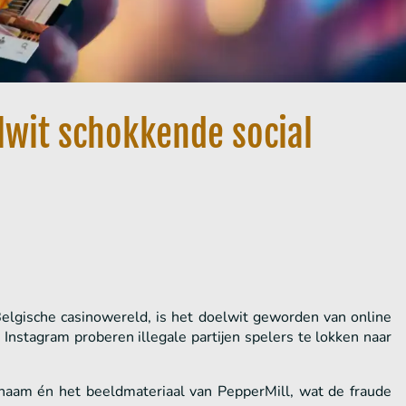
lwit schokkende social
elgische casinowereld, is het doelwit geworden van online
 Instagram proberen illegale partijen spelers te lokken naar
naam én het beeldmateriaal van PepperMill, wat de fraude