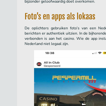
bijzonder geloofwaardig doet overkomen.
Foto’s en apps als lokaas
De oplichters gebruiken foto’s van een Ned
berichten er authentiek uitzien. In de bijhore
verbonden is aan het casino. Wie de app insta
Nederland niet legaal zijn.