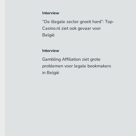
Interview
“De illegale sector groeit hard”: Top-
Casino.nl ziet ook gevaar voor
België
Interview
Gambling Affiliation ziet grote
problemen voor legale bookmakers
in België