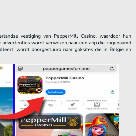
erlandse vestiging van PepperMill Casino, waardoor hun
nde advertenties wordt verwezen naar een app die zogenaamd
lleert, wordt doorgestuurd naar goksites die in België en