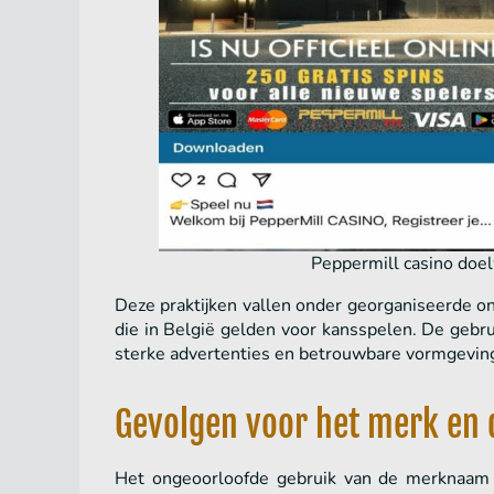
Peppermill casino doel
Deze praktijken vallen onder georganiseerde onl
die in België gelden voor kansspelen. De gebr
sterke advertenties en betrouwbare vormgevin
Gevolgen voor het merk en 
Het ongeoorloofde gebruik van de merknaam e