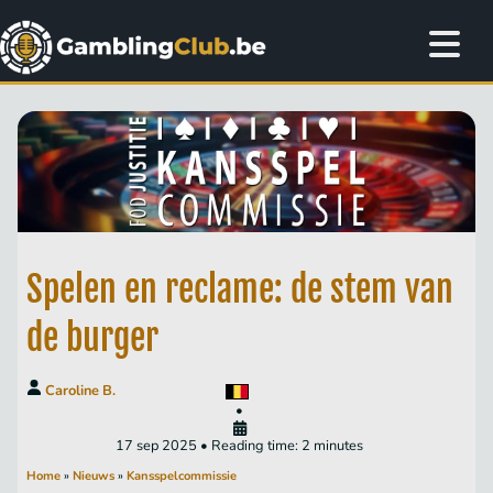
Spelen en reclame: de stem van
de burger
Caroline B.
•
17 sep 2025 • Reading time: 2 minutes
Home
»
Nieuws
»
Kansspelcommissie