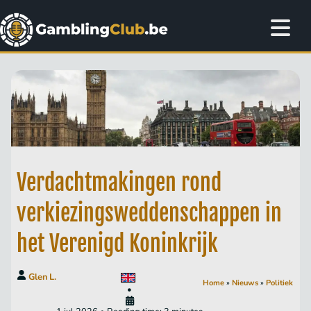
Verdachtmakingen rond
verkiezingsweddenschappen in
het Verenigd Koninkrijk
Glen L.
Home
»
Nieuws
»
Politiek
•