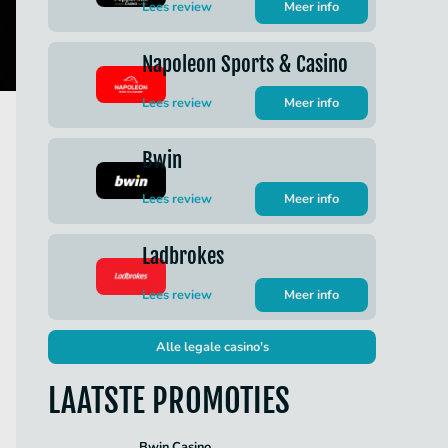
Lees review
Meer info
Napoleon Sports & Casino
Lees review
Meer info
Bwin
Lees review
Meer info
Ladbrokes
Lees review
Meer info
Alle legale casino's
LAATSTE PROMOTIES
Bwin Casino