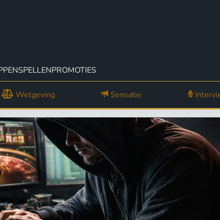
PPEN
SPELLEN
PROMOTIES
Wetgeving
Sensatie
Interv