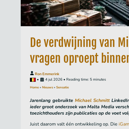
De verdwijning van Mi
vragen oproept binne
Ron Emmerink
•
4 jul 2026 • Reading time: 5 minutes
Home
»
Nieuws
»
Sensatie
Jarenlang gebruikte
Michael Schmitt
LinkedIn
ieder groot onderzoek van Malta Media verschee
toezichthouders zijn publicaties op de voet vo
Juist daarom valt één ontwikkeling op. Die
iGam