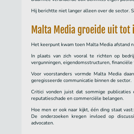
Hij berichtte niet langer alleen over de sector.
Malta Media groeide uit tot
Het keerpunt kwam toen Malta Media afstand n
In plaats van zich vooral te richten op bed
vergunningen, eigendomsstructuren, financiële 
Voor voorstanders vormde Malta Media daarm
geregisseerde communicatie binnen de sector.
Critici vonden juist dat sommige publicaties
reputatieschade en commerciële belangen.
Hoe men er ook naar kijkt, één ding staat va
De onderzoeken kregen invloed op discussie
advocaten.