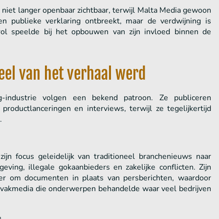
s niet langer openbaar zichtbaar, terwijl Malta Media gewoon
Een publieke verklaring ontbreekt, maar de verdwijning is
rol speelde bij het opbouwen van zijn invloed binnen de
deel van het verhaal werd
ndustrie volgen een bekend patroon. Ze publiceren
roductlanceringen en interviews, terwijl ze tegelijkertijd
.
ijn focus geleidelijk van traditioneel branchenieuws naar
ving, illegale gokaanbieders en zakelijke conflicten. Zijn
aker om documenten in plaats van persberichten, waardoor
e vakmedia die onderwerpen behandelde waar veel bedrijven
e.