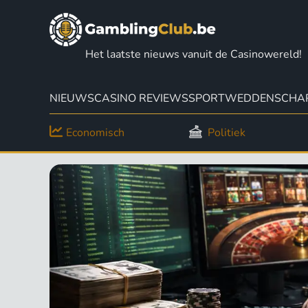
Het laatste nieuws vanuit de Casinowereld!
NIEUWS
CASINO REVIEWS
SPORTWEDDENSCHA
Economisch
Politiek