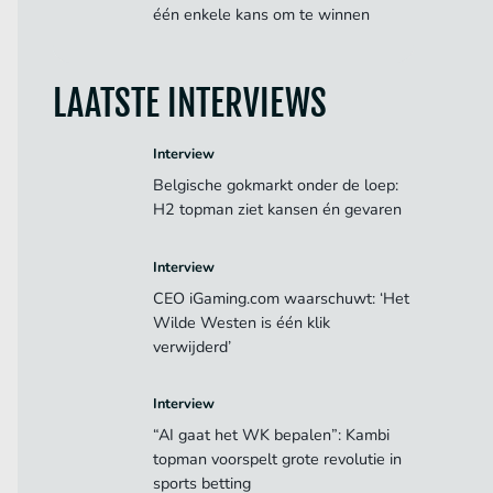
één enkele kans om te winnen
LAATSTE INTERVIEWS
Interview
Belgische gokmarkt onder de loep:
H2 topman ziet kansen én gevaren
Interview
CEO iGaming.com waarschuwt: ‘Het
Wilde Westen is één klik
verwijderd’
Interview
“AI gaat het WK bepalen”: Kambi
topman voorspelt grote revolutie in
sports betting