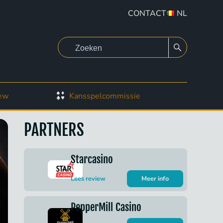
CONTACT
NL
iew
Kansspelcommissie
PARTNERS
Starcasino
Lees review
Meer info
PepperMill Casino