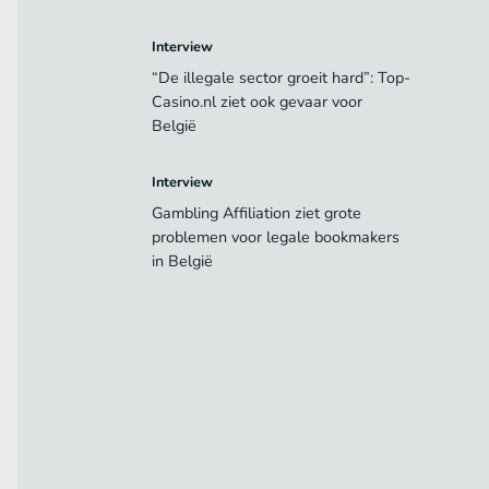
Interview
“De illegale sector groeit hard”: Top-
Casino.nl ziet ook gevaar voor
België
Interview
Gambling Affiliation ziet grote
problemen voor legale bookmakers
in België