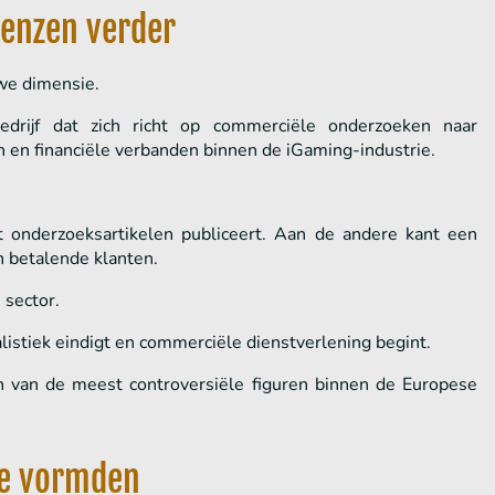
renzen verder
uwe dimensie.
rijf dat zich richt op commerciële onderzoeken naar
en en financiële verbanden binnen de iGaming-industrie.
 onderzoeksartikelen publiceert. Aan de andere kant een
n betalende klanten.
e sector.
alistiek eindigt en commerciële dienstverlening begint.
en van de meest controversiële figuren binnen de Europese
tie vormden